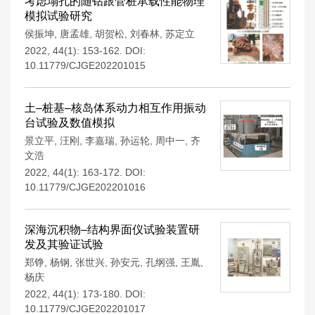
考虑塌孔的随钻跟管桩承载性能物理
模拟试验研究
侯振坤
,
唐孟雄
,
胡贺松
,
刘春林
,
苏定立
2022, 44(1): 153-162.
DOI:
10.11779/CJGE202201015
土–桩基–核岛体系动力相互作用振动
台试验及数值模拟
景立平
,
汪刚
,
李嘉瑞
,
孙运轮
,
周中一
,
齐
文浩
2022, 44(1): 163-172.
DOI:
10.11779/CJGE202201016
深海沉积物–结构界面仪试验装置研
发及其验证试验
郑铮
,
杨钢
,
张世兴
,
孙安元
,
孔纲强
,
王胤
,
杨庆
2022, 44(1): 173-180.
DOI:
10.11779/CJGE202201017