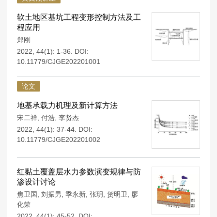
软土地区基坑工程变形控制方法及工
程应用
郑刚
2022, 44(1): 1-36.
DOI:
10.11779/CJGE202201001
论文
地基承载力机理及新计算方法
宋二祥
,
付浩
,
李贤杰
2022, 44(1): 37-44.
DOI:
10.11779/CJGE202201002
红黏土覆盖层水力参数演变规律与防
渗设计讨论
焦卫国
,
刘振男
,
季永新
,
张玥
,
贺明卫
,
廖
化荣
2022, 44(1): 45-52.
DOI: