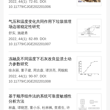
2022, 44(1): 72-81.
DOI:
10.11779/CJGE202201006
气压和温度变化共同作用下垃圾填埋
场边坡稳定性研究
舒实
,
施建勇
2022, 44(1): 82-89.
DOI:
10.11779/CJGE202201007
冻融及不同温度下石灰改良盐渍土动
力参数研究
徐永丽
,
董子建
,
周吉森
,
谭洪亮
,
周舰航
2022, 44(1): 90-97.
DOI:
10.11779/CJGE202201008
基于顺序组件法的系统可靠度敏感性
分析方法
林鑫
,
谭晓慧
,
董小乐
,
杜林枫
,
查甫生
,
许