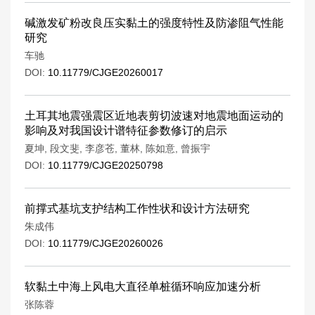
碱激发矿粉改良压实黏土的强度特性及防渗阻气性能
研究
车驰
DOI:
10.11779/CJGE20260017
土耳其地震强震区近地表剪切波速对地震地面运动的
影响及对我国设计谱特征参数修订的启示
夏坤
,
段文斐
,
李彦苍
,
董林
,
陈如意
,
曾振宇
DOI:
10.11779/CJGE20250798
前撑式基坑支护结构工作性状和设计方法研究
朱成伟
DOI:
10.11779/CJGE20260026
软黏土中海上风电大直径单桩循环响应加速分析
张陈蓉