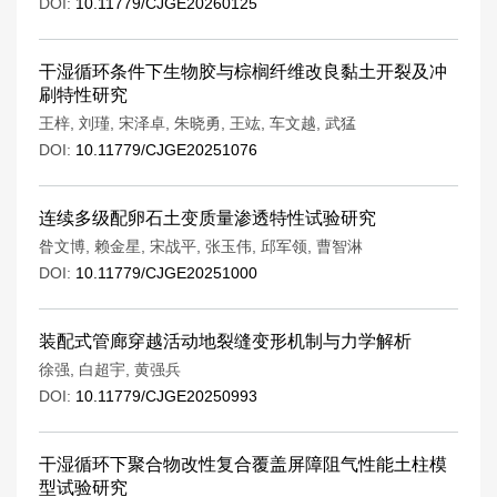
DOI:
10.11779/CJGE20260125
干湿循环条件下生物胶与棕榈纤维改良黏土开裂及冲
刷特性研究
王梓
,
刘瑾
,
宋泽卓
,
朱晓勇
,
王竑
,
车文越
,
武猛
DOI:
10.11779/CJGE20251076
连续多级配卵石土变质量渗透特性试验研究
昝文博
,
赖金星
,
宋战平
,
张玉伟
,
邱军领
,
曹智淋
DOI:
10.11779/CJGE20251000
装配式管廊穿越活动地裂缝变形机制与力学解析
徐强
,
白超宇
,
黄强兵
DOI:
10.11779/CJGE20250993
干湿循环下聚合物改性复合覆盖屏障阻气性能土柱模
型试验研究