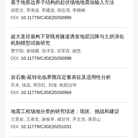
基于地形边界子结构的起伏场地地震动输入方法
胡哲文
,
李海波
,
李建波
,
胡志强
,
李晓峰
DOI:
10.11779/CJGE20250990
超大直径盾构下穿既有隧道诱发地层沉降与土拱演化
机制模型试验研究
曹宇阳
,
谢雄耀
,
张洋宾
,
宗军良
,
姚坚
DOI:
10.11779/CJGE20250998
岩石脆-延转化临界围压定量表征及适用性分析
乔木
,
张晶
,
周宗红
,
刘海
,
欧阳治华
DOI:
10.11779/CJGE20250969
地震工程场地分类的研究综述：现状、挑战和建议
兰景岩
,
王淞玄
,
谢俊举
,
咸甘玲
,
齐文浩
,
薄景山
DOI:
10.11779/CJGE20251031