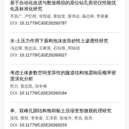
基于自动化改进与数值模拟的原位钻孔剪切仪性能优
化及标准化研究
齐昌广
,
卢忆晗
,
张智超
,
黄如发
,
黄伟达
,
杨志林
,
李俊豪
DOI:
10.11779/CJGE20250797
水-土压力作用下盾构泡沫改良砂性土渗透性研究
冯志耀
,
熊志远
,
王树英
,
石钰锋
,
周锦强
DOI:
10.11779/CJGE20260027
考虑土体参数空间变异性的隧道结构地震响应概率密
度演化分析
郭力
,
黄忠凯
,
张冬梅
DOI:
10.11779/CJGE20260184
单、双峰孔隙结构饱和黏土压缩变形微观机理研究
张玟
,
窦智
,
李青春
,
王泽君
,
徐海洋
,
李浩
,
陈亮
DOI:
10.11779/CJGE20260233