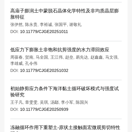
高庙子膨润土中蒙脱石晶体化学特性及非均质晶层膨
胀特征
张伊然
,
陈永贵
,
李裕诚
,
张国平
,
谢敬礼
DOI:
10.11779/CJGE20251011
低应力下膨胀土非饱和抗剪强度的水力滞回效应
周葆春
,
贺南
,
马全国
,
王江伟
,
赵垒
,
易先达
,
赵鑫鑫
,
马文强
,
李雄威
,
孔令伟
DOI:
10.11779/CJGE20251032
初始静剪应力条件下海洋黏土循环破坏模式与强度试
验研究
王子凡
,
章雯雯
,
吴琪
,
汤鄢
,
李小军
,
陈国兴
DOI:
10.11779/CJGE20250939
冻融循环作用下重塑土-原状土接触面宏微观剪切特性