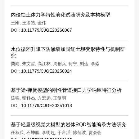
内侵蚀土体力学特性演化试验研究及本构模型
王刚
,
王渝皓
,
金伟
DOI:
10.11779/CJGE20260067
水位循环升降下防渗墙加固红土坝变形特性与机制研
究
粟雨
,
朱文哲
,
高江林
,
周创兵
,
何宁
,
刘达
,
李焱
DOI:
10.11779/CJGE20250924
基于梁-弹簧模型的刚性管道接口力学响应特征分析
陈强
,
翟科杰
,
方宏远
,
王复明
DOI:
10.11779/CJGE20251013
基于轻量级视觉大模型的岩体RQD智能编录方法研究
任秋兵
,
石坤鹏
,
李明超
,
于言滔
,
陈莹波
,
贾会会