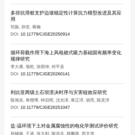
多排抗滑桩支护边坡稳定性计算抗力模型改进及其应
用
邹振
,
孙安
,
蒋楠
DOI:
10.11779/CJGE20250914
循环荷载作用下海上风电裙式吸力基础固有频率变化
规律研究
李大勇
,
项乾
,
张雨坤
,
何平圣
DOI:
10.11779/CJGE20260141
利比亚两级土石坝溃决时序与灾害链效应研究
陈旭东
,
单熠博
,
钟启明
,
沈光泽
,
蒋正淳
,
胡亮
,
陈灵淳
DOI:
10.11779/CJGE20251047
盐-温环境下土对金属腐蚀性的电化学测试评价研究
孙辅南
,
王涛
,
张大利
,
陈洪兵
,
韩鹏举
,
郑文华