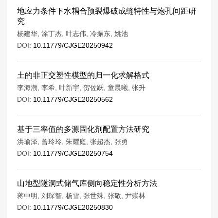
地应力条件下水耦合预裂爆破成缝特性与炮孔间距研
究
杨建华
,
涂丁杰
,
叶志伟
,
冷振东
,
姚池
DOI:
10.11779/CJGE20250942
土的非正交塑性模型的归一化求解格式
李海潮
,
李希
,
叶新宇
,
贺佐跃
,
童晨曦
,
张升
DOI:
10.11779/CJGE20250562
基于三率值的多源固化剂配置方法研究
洪瑜泽
,
曾玲玲
,
朱耀庭
,
张超杰
,
张勇
DOI:
10.11779/CJGE20250754
山地型隧洞式储气库侧向稳定性分析方法
蒋中明
,
刘琛智
,
杨雪
,
张世殊
,
张敬
,
尹崇林
DOI:
10.11779/CJGE20250830