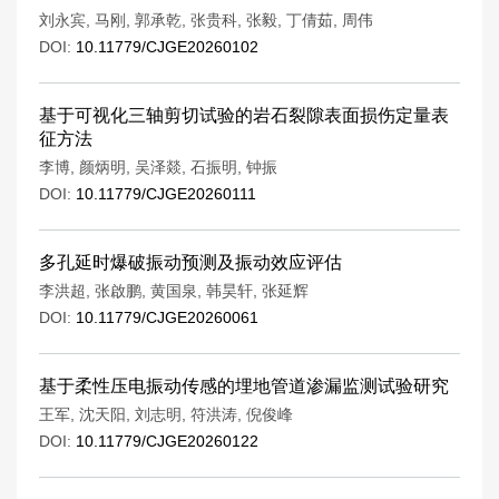
刘永宾
,
马刚
,
郭承乾
,
张贵科
,
张毅
,
丁倩茹
,
周伟
DOI:
10.11779/CJGE20260102
基于可视化三轴剪切试验的岩石裂隙表面损伤定量表
征方法
李博
,
颜炳明
,
吴泽燚
,
石振明
,
钟振
DOI:
10.11779/CJGE20260111
多孔延时爆破振动预测及振动效应评估
李洪超
,
张啟鹏
,
黄国泉
,
韩昊轩
,
张延辉
DOI:
10.11779/CJGE20260061
基于柔性压电振动传感的埋地管道渗漏监测试验研究
王军
,
沈天阳
,
刘志明
,
符洪涛
,
倪俊峰
DOI:
10.11779/CJGE20260122