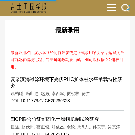
最新录用
最新录用栏目展示本刊经同行评议确定正式录用的文章，这些文章
目前处在编校过程，尚未确定卷期及页码，但可以根据DOI进行引
用。
复杂滨海滩涂环境下光伏PHC扩体桩水平承载特性研
究
姚柏聪
,
冯世进
,
赵勇
,
李西斌
,
贾献林
,
傅赛
DOI:
10.11779/CJGE20260323
EICP联合竹纤维固化土增韧机制试验研究
崔猛
,
赵伏田
,
蔡正银
,
郑俊杰
,
余锐
,
周思思
,
孙东宁
,
吴京涛
DOI:
10.11779/CJGE20251037