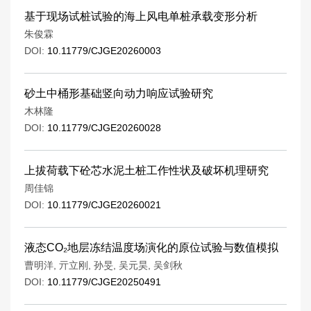
基于现场试桩试验的海上风电单桩承载变形分析
朱俊霖
DOI:
10.11779/CJGE20260003
砂土中桶形基础竖向动力响应试验研究
木林隆
DOI:
10.11779/CJGE20260028
上拔荷载下砼芯水泥土桩工作性状及破坏机理研究
周佳锦
DOI:
10.11779/CJGE20260021
液态CO₂地层冻结温度场演化的原位试验与数值模拟
曹明洋
,
亓立刚
,
孙旻
,
吴元昊
,
吴剑秋
DOI:
10.11779/CJGE20250491