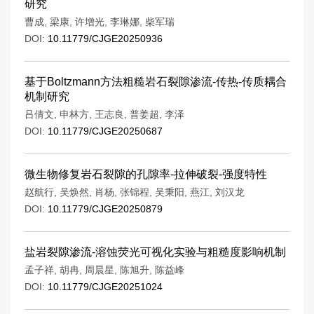
研究
曹成
,
梁康
,
许增光
,
李琳娜
,
柴军瑞
DOI:
10.11779/CJGE20250936
基于Boltzmann方法粗糙岩石裂隙渗流-传热-传质耦合
机制研究
吕倩文
,
申林方
,
王志良
,
普姜超
,
李泽
DOI:
10.11779/CJGE20250687
微生物修复岩石裂隙的孔隙率-拉伸破裂-强度特性
赵航行
,
吴焕然
,
肖杨
,
张锦程
,
吴秉阳
,
燕江
,
刘汉龙
DOI:
10.11779/CJGE20250879
盐岩裂隙渗流-溶蚀荧光可视化实验与粗糙度影响机制
孟子祥
,
胡冉
,
周晨星
,
陈旭升
,
陈益峰
DOI:
10.11779/CJGE20251024