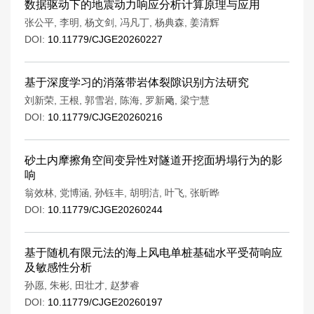
数据驱动下的地震动力响应分析计算原理与应用
张公平
,
李明
,
杨文剑
,
冯凡丁
,
杨典森
,
姜清辉
DOI:
10.11779/CJGE20260227
基于深度学习的消落带岩体裂隙识别方法研究
刘新荣
,
王根
,
郭雪岩
,
陈海
,
罗新飏
,
梁宁慧
DOI:
10.11779/CJGE20260216
砂土内摩擦角空间变异性对隧道开挖面坍塌行为的影
响
翁效林
,
党博涵
,
孙钰丰
,
胡明洁
,
叶飞
,
张昕晔
DOI:
10.11779/CJGE20260244
基于随机有限元法的海上风电单桩基础水平受荷响应
及敏感性分析
孙愿
,
朱彬
,
田壮才
,
赵梦睿
DOI:
10.11779/CJGE20260197