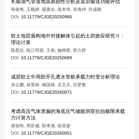
长输油气管道地震易损性分析及震后输送功能评估
韩俊艳
,
王晓婧
,
缪惠全
,
侯本伟
,
张海仲
,
许成顺
DOI:
10.11779/CJGE20250966
软土地层盾构地中对接解体引起的土拱效应研究Ⅱ：
理论计算
陈星欣
,
陈江明燚
,
王彪
,
施烨辉
,
郭力群
DOI:
10.11779/CJGE20250689
成层软土中局部开孔透水管桩承载力时变分析理论
张云鹏
,
禄昱林
,
梅国雄
,
吴文兵
,
宗梦繁
DOI:
10.11779/CJGE20260071
考虑高压气体泄漏的海底压气储能洞室抗抬极限承载
力计算方法
谢孜晗
,
周舒威
,
陈孝湘
,
徐英俊
DOI:
10.11779/CJGE20260051