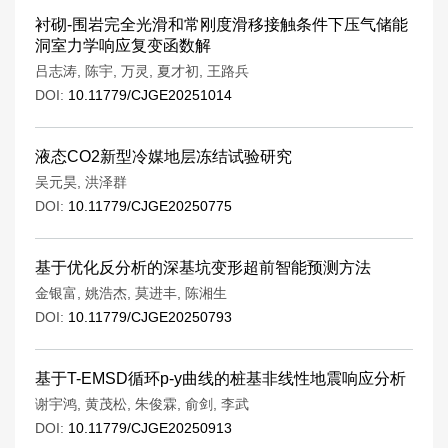
衬砌-围岩完全光滑和常刚度滑移接触条件下压气储能
洞室力学响应复变函数解
吕志涛
,
陈宇
,
万灵
,
夏才初
,
王路兵
DOI:
10.11779/CJGE20251014
液态CO2新型冷媒地层冻结试验研究
吴元昊
,
洪泽群
DOI:
10.11779/CJGE20250775
基于优化反分析的深基坑变形超前智能预测方法
金银富
,
姚浩杰
,
莫进丰
,
陈湘生
DOI:
10.11779/CJGE20250793
基于T-EMSD循环p-y曲线的桩基非线性地震响应分析
谢宇鸿
,
黄茂松
,
朱俊霖
,
俞剑
,
李武
DOI:
10.11779/CJGE20250913