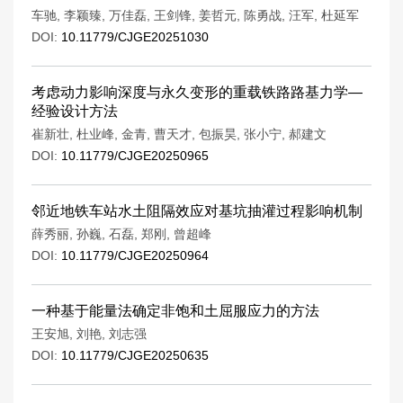
车驰
,
李颖臻
,
万佳磊
,
王剑锋
,
姜哲元
,
陈勇战
,
汪军
,
杜延军
DOI:
10.11779/CJGE20251030
考虑动力影响深度与永久变形的重载铁路路基力学—
经验设计方法
崔新壮
,
杜业峰
,
金青
,
曹天才
,
包振昊
,
张小宁
,
郝建文
DOI:
10.11779/CJGE20250965
邻近地铁车站水土阻隔效应对基坑抽灌过程影响机制
薛秀丽
,
孙巍
,
石磊
,
郑刚
,
曾超峰
DOI:
10.11779/CJGE20250964
一种基于能量法确定非饱和土屈服应力的方法
王安旭
,
刘艳
,
刘志强
DOI:
10.11779/CJGE20250635