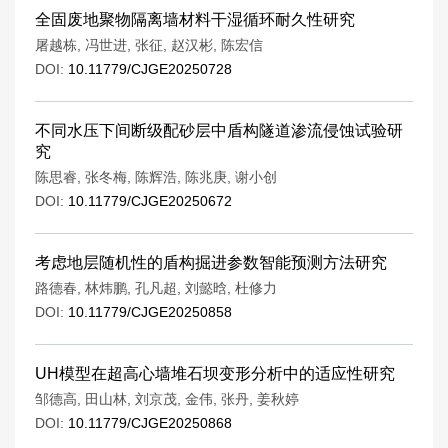
全固废地聚物隔离墙材料干湿循环耐久性研究
屠越栋
,
冯世进
,
张征
,
赵汉彬
,
陈宏信
DOI:
10.11779/CJGE20250728
不同水压下间断级配砂层中盾构隧道渗流侵蚀试验研
究
陈思睿
,
张冬梅
,
陈辉浩
,
陈兆庚
,
谢小创
DOI:
10.11779/CJGE20250672
考虑地层随机性的盾构掘进参数智能预测方法研究
路德春
,
林炜鹏
,
孔凡超
,
刘懿晗
,
杜修力
DOI:
10.11779/CJGE20250858
UH模型在超高心墙堆石坝变形分析中的适应性研究
邹德高
,
田山林
,
刘京茂
,
金伟
,
张丹
,
姜秋婷
DOI:
10.11779/CJGE20250868