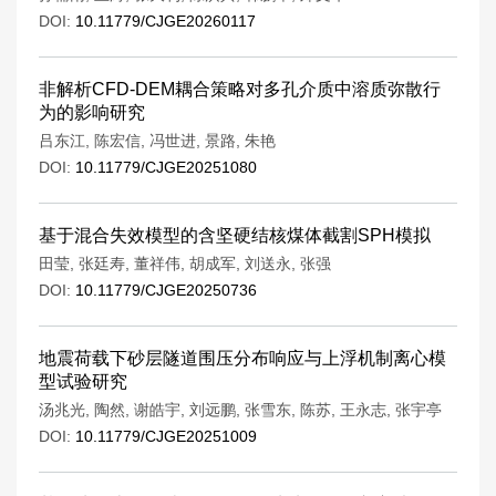
DOI:
10.11779/CJGE20260117
非解析CFD-DEM耦合策略对多孔介质中溶质弥散行
为的影响研究
吕东江
,
陈宏信
,
冯世进
,
景路
,
朱艳
DOI:
10.11779/CJGE20251080
基于混合失效模型的含坚硬结核煤体截割SPH模拟
田莹
,
张廷寿
,
董祥伟
,
胡成军
,
刘送永
,
张强
DOI:
10.11779/CJGE20250736
地震荷载下砂层隧道围压分布响应与上浮机制离心模
型试验研究
汤兆光
,
陶然
,
谢皓宇
,
刘远鹏
,
张雪东
,
陈苏
,
王永志
,
张宇亭
DOI:
10.11779/CJGE20251009