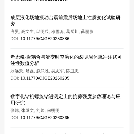
成层液化场地振动台震前震后场地土性质变化试验研
究
唐昊
,
高文生
,
邱明兵
,
穆雪蕊
,
葛岳川
,
薛丽影
DOI:
10.11779/CJGE20250886
考虑浆-岩耦合与流变时空演化的裂隙岩体脉冲注浆可
注性数值分析
刘远景
,
翁磊
,
赵武胜
,
吴志军
,
陈卫忠
DOI:
10.11779/CJGE20260205
数字化钻机螺旋钻进测定土的抗剪强度参数理论与应
用研究
张炜
,
张继文
,
刘帅
,
何明明
DOI:
10.11779/CJGE20260365