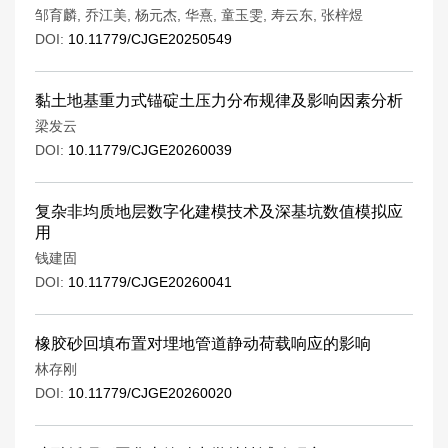
邹育麟
,
乔江美
,
杨元杰
,
华熹
,
童玉雯
,
寿云东
,
张梓煜
DOI:
10.11779/CJGE20250549
黏土地基重力式锚碇土压力分布规律及影响因素分析
梁发云
DOI:
10.11779/CJGE20260039
复杂非均质地层数字化建模技术及深基坑数值模拟应
用
钱建固
DOI:
10.11779/CJGE20260041
橡胶砂回填布置对埋地管道静动荷载响应的影响
林存刚
DOI:
10.11779/CJGE20260020