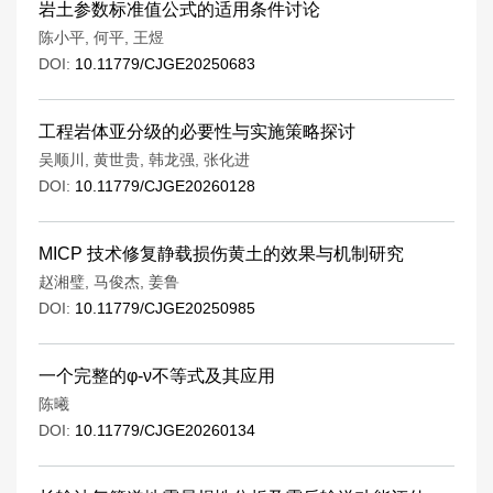
岩土参数标准值公式的适用条件讨论
陈小平
,
何平
,
王煜
DOI:
10.11779/CJGE20250683
工程岩体亚分级的必要性与实施策略探讨
吴顺川
,
黄世贵
,
韩龙强
,
张化进
DOI:
10.11779/CJGE20260128
MICP 技术修复静载损伤黄土的效果与机制研究
赵湘璧
,
马俊杰
,
姜鲁
DOI:
10.11779/CJGE20250985
一个完整的φ-ν不等式及其应用
陈曦
DOI:
10.11779/CJGE20260134