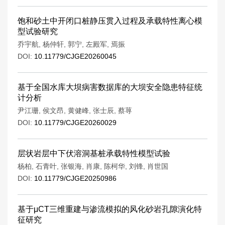
饱和砂土中开闭口桩静压贯入过程及承载特性离心模
型试验研究
乔宇航
,
杨仲轩
,
郭宁
,
左殿军
,
焉振
DOI:
10.11779/CJGE20260045
基于全国水库大坝病害数据库的大坝安全隐患特征统
计分析
尹江珊
,
侯文昂
,
黄健峰
,
张士辰
,
蔡荨
DOI:
10.11779/CJGE20260029
层状岩层中下伏溶洞基桩承载特性模型试验
杨柏
,
石青叶
,
张银海
,
肖康
,
陈柯华
,
刘锋
,
肖世国
DOI:
10.11779/CJGE20250986
基于μCT三维重建与渗流模拟的风化砂岩孔隙演化特
征研究