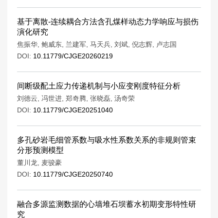
基于离散-连续耦合方法含孔煤样动态力学响应与损伤
演化研究
焦振华
,
鲍威东
,
兰建军
,
马天兵
,
刘斌
,
倪志辉
,
卢志国
DOI:
10.11779/CJGE20260219
间断级配土应力传递机制与小应变刚度特征分析
刘德云
,
冯世进
,
郑奇腾
,
张晓磊
,
汤奇荣
DOI:
10.11779/CJGE20251040
多孔砂岩毛细管系数与吸水性系数关系的非规则管束
分形预测模型
董川龙
,
麦骏豪
DOI:
10.11779/CJGE20250740
融合多源监测数据的心墙堆石坝蓄水初期变形特性研
究