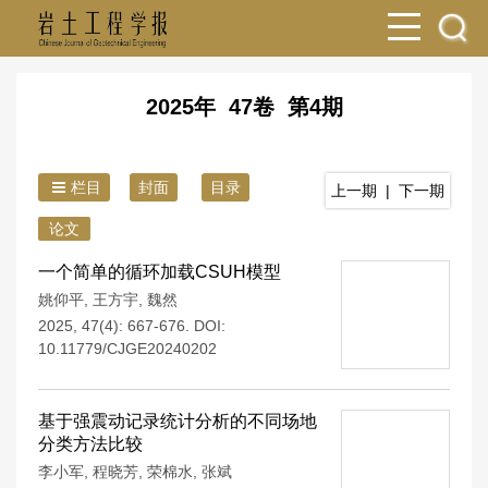
2025年 47卷 第4期
栏目
封面
目录
上一期
|
下一期
论文
一个简单的循环加载CSUH模型
姚仰平
,
王方宇
,
魏然
2025, 47(4): 667-676.
DOI:
10.11779/CJGE20240202
基于强震动记录统计分析的不同场地
分类方法比较
李小军
,
程晓芳
,
荣棉水
,
张斌