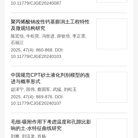
10.11779/CJGE20240087
聚丙烯酸钠改性钙基膨润土工程特性
及微观结构研究
陈宏信
,
牛松荧
,
冯世进
,
薛钦培
,
李正霏
,
石福江
2025, 47(4): 860-868.
DOI:
10.11779/CJGE20240103
中国规范CPT砂土液化判别模型的改
进与概率形式
赵泽宁
,
段伟
,
蔡国军
,
武猛
,
刘松玉
2025, 47(4): 869-876.
DOI:
10.11779/CJGE20240107
毛细-吸附作用下考虑温度和孔隙比影
响的土-水特征曲线研究
刘爽
,
刘汉龙
,
肖杨