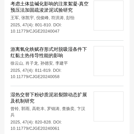
考虑土体盐碱化影响的注浆絮凝-真空
预压法加固疏浚淤泥试验研究
王军
,
张凯宇
,
倪俊峰
,
符洪涛
,
彭怡
2025, 47(4): 801-810.
DOI:
10.11779/CJGE20240047
游离氧化铁赋存形式对脱吸湿条件下
红黏土热传导性能的影响
徐云山
,
肖子龙
,
孙德安
,
李建平
2025, 47(4): 811-819.
DOI:
10.11779/CJGE20240058
湿热交替下粉砂质泥岩裂隙动态扩展
及机制研究
曾铃
,
郭雨
,
高乾丰
,
罗锦涛
,
查焕奕
,
卞汉
兵
2025, 47(4): 820-828.
DOI:
10.11779/CJGE20240061