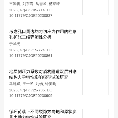
王泽帆
,
刘东海
,
岳雪琴
,
杨家琦
2025, 47(4): 705-714.
DOI:
10.11779/CJGE20230837
考虑孔口周边均匀切应力作用的柱形
孔扩张二维弹塑性分析
于旭光
2025, 47(4): 715-724.
DOI:
10.11779/CJGE20230861
地层侧压力系数对盾构隧道双层衬砌
结构力学特性影响模型试验研究
马晓斌
,
王士民
,
刘畅
,
钟美昀
2025, 47(4): 725-735.
DOI:
10.11779/CJGE20230909
循环荷载下不同裂隙方向饱和原状膨
胀土动力特性试验研究