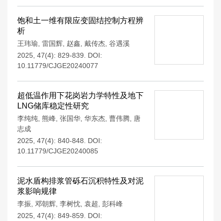
饱和土一维有限应变固结控制方程辨
析
王玮瑜
,
雷国辉
,
赵鑫
,
戴传杰
,
谷遇溪
2025, 47(4): 829-839.
DOI:
10.11779/CJGE20240077
超低温作用下花岗岩力学特性及地下
LNG储库稳定性研究
李纯纯
,
熊峰
,
张国华
,
华东杰
,
曹伟腾
,
唐
志成
2025, 47(4): 840-848.
DOI:
10.11779/CJGE20240085
泥水盾构排浆管砾石沉积特性及对泥
浆影响规律
李振
,
邓朝辉
,
李树忱
,
袁超
,
彭科峰
2025, 47(4): 849-859.
DOI: