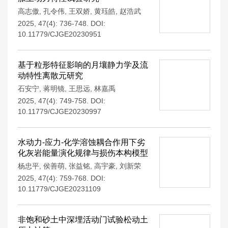
高志傲
,
孔令伟
,
王双娇
,
黄珏皓
,
赵浩武
2025, 47(4): 736-748.
DOI:
10.11779/CJGE20230951
基于粒形特征影响的月壤静力学及流
动特性离散元研究
石安宁
,
蒋明镜
,
王思远
,
林嘉禹
2025, 47(4): 749-758.
DOI:
10.11779/CJGE20230997
水动力-应力-化学溶蚀耦合作用下劣
化灰岩能量演化规律与损伤本构模型
杨忠平
,
侯善萌
,
张益铭
,
高宇豪
,
刘新荣
2025, 47(4): 759-768.
DOI:
10.11779/CJGE20231109
非饱和砂土中深埋活动门试验松动土