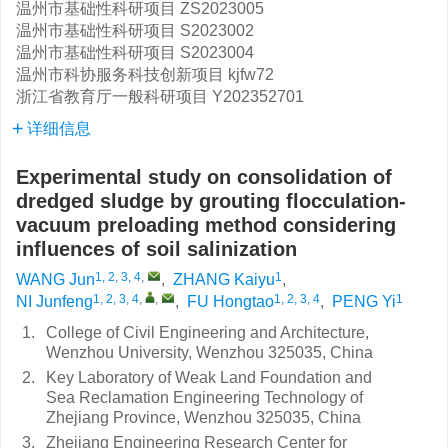
温州市基础性科研项目
ZS2023005
温州市基础性科研项目
S2023002
温州市基础性科研项目
S2023004
温州市科协服务科技创新项目
kjfw72
浙江省教育厅一般科研项目
Y202352701
详细信息
Experimental study on consolidation of
dredged sludge by grouting flocculation-
vacuum preloading method considering
influences of soil salinization
1, 2, 3, 4
,
1
WANG Jun
,
ZHANG Kaiyu
,
1, 2, 3, 4
,
,
1, 2, 3, 4
1
NI Junfeng
,
FU Hongtao
,
PENG Yi
1.
College of Civil Engineering and Architecture,
Wenzhou University, Wenzhou 325035, China
2.
Key Laboratory of Weak Land Foundation and
Sea Reclamation Engineering Technology of
Zhejiang Province, Wenzhou 325035, China
3.
Zhejiang Engineering Research Center for