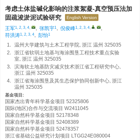
考虑土体盐碱化影响的注浆絮凝-真空预压法加
固疏浚淤泥试验研究
English Version
1, 2, 3, 4
,
1
1, 2, 3, 4
,
,
王军
,
张凯宇
,
倪俊峰
,
1, 2, 3, 4
1
符洪涛
,
彭怡
1.
温州大学建筑与土木工程学院, 浙江 温州 325035
2.
浙江省软弱土地基与海涂围垦工程技术重点实验
室, 浙江 温州 325035
3.
滨海软土地基防灾减灾技术浙江省工程研究中心,
浙江 温州 325035
4.
浙江省海涂围垦及其生态保护协同创新中心, 浙江
温州 325035
基金项目:
国家杰出青年科学基金项目
52325806
国际(地区)合作与交流项目
W2411045
国家自然科学基金项目
52178348
国家自然科学基金项目
52408389
国家自然科学基金项目
52478357
浙江省基础公益研究计划项目
LTGG24E080004