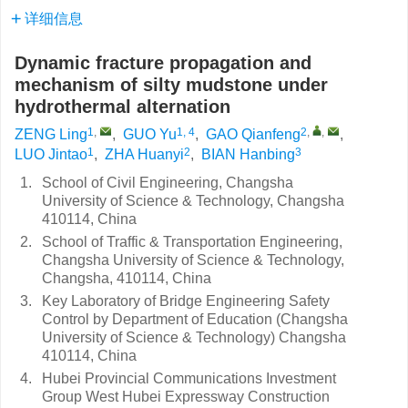
详细信息
Dynamic fracture propagation and
mechanism of silty mudstone under
hydrothermal alternation
1
,
1, 4
2
,
,
ZENG Ling
,
GUO Yu
,
GAO Qianfeng
,
1
2
3
LUO Jintao
,
ZHA Huanyi
,
BIAN Hanbing
1.
School of Civil Engineering, Changsha
University of Science & Technology, Changsha
410114, China
2.
School of Traffic & Transportation Engineering,
Changsha University of Science & Technology,
Changsha, 410114, China
3.
Key Laboratory of Bridge Engineering Safety
Control by Department of Education (Changsha
University of Science & Technology) Changsha
410114, China
4.
Hubei Provincial Communications Investment
Group West Hubei Expressway Construction