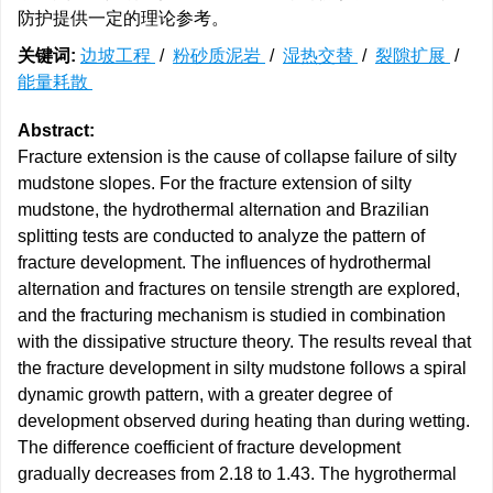
防护提供一定的理论参考。
关键词:
边坡工程
/
粉砂质泥岩
/
湿热交替
/
裂隙扩展
/
能量耗散
Abstract:
Fracture extension is the cause of collapse failure of silty
mudstone slopes. For the fracture extension of silty
mudstone, the hydrothermal alternation and Brazilian
splitting tests are conducted to analyze the pattern of
fracture development. The influences of hydrothermal
alternation and fractures on tensile strength are explored,
and the fracturing mechanism is studied in combination
with the dissipative structure theory. The results reveal that
the fracture development in silty mudstone follows a spiral
dynamic growth pattern, with a greater degree of
development observed during heating than during wetting.
The difference coefficient of fracture development
gradually decreases from 2.18 to 1.43. The hygrothermal