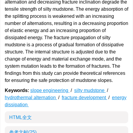
alternation and decreasing fracture inclination degrade the
tensile strength of silty mudstone. The energy absorption of
the splitting process is weakened with an increasing
number of alternations, resulting in a decreasing proportion
of elastic energy and an increasing proportion of
dissipated energy. The fracture propagation of silty
mudstone is a process of gradual formation of dissipative
structure. The internal structure is adjusted due to the
change of energy and material exchange mode, and the
system mutation leads to the formation of fractures. The
findings from this study can provide theoretical references
for ensuring the safe protection of mudstone slopes.
Keywords:
slope engineering
/
silty mudstone
/
hydrothermal alternation
/
fracture development
/
energy
dissipation
HTML全文
参考文献
(25)