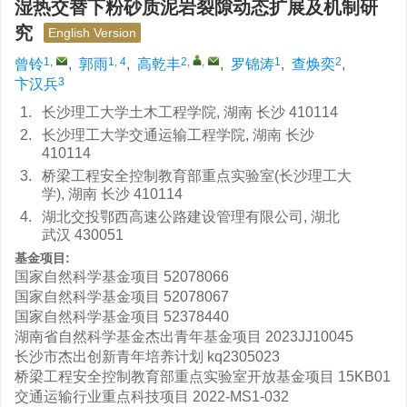
湿热交替下粉砂质泥岩裂隙动态扩展及机制研
究
English Version
1
,
1, 4
2
,
,
1
2
曾铃
,
郭雨
,
高乾丰
,
罗锦涛
,
查焕奕
,
3
卞汉兵
1.
长沙理工大学土木工程学院, 湖南 长沙 410114
2.
长沙理工大学交通运输工程学院, 湖南 长沙
410114
3.
桥梁工程安全控制教育部重点实验室(长沙理工大
学), 湖南 长沙 410114
4.
湖北交投鄂西高速公路建设管理有限公司, 湖北
武汉 430051
基金项目:
国家自然科学基金项目
52078066
国家自然科学基金项目
52078067
国家自然科学基金项目
52378440
湖南省自然科学基金杰出青年基金项目
2023JJ10045
长沙市杰出创新青年培养计划
kq2305023
桥梁工程安全控制教育部重点实验室开放基金项目
15KB01
交通运输行业重点科技项目
2022-MS1-032