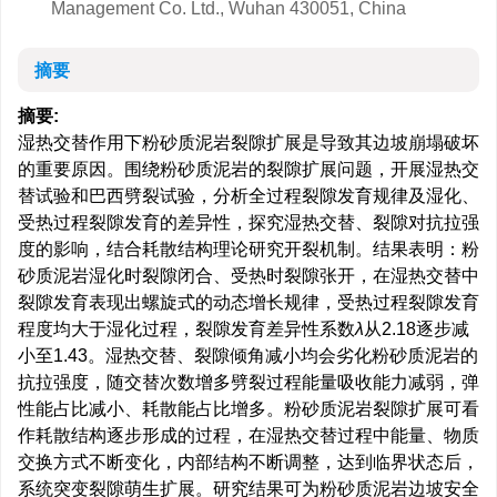
Management Co. Ltd., Wuhan 430051, China
摘要
摘要:
湿热交替作用下粉砂质泥岩裂隙扩展是导致其边坡崩塌破坏
的重要原因。围绕粉砂质泥岩的裂隙扩展问题，开展湿热交
替试验和巴西劈裂试验，分析全过程裂隙发育规律及湿化、
受热过程裂隙发育的差异性，探究湿热交替、裂隙对抗拉强
度的影响，结合耗散结构理论研究开裂机制。结果表明：粉
砂质泥岩湿化时裂隙闭合、受热时裂隙张开，在湿热交替中
裂隙发育表现出螺旋式的动态增长规律，受热过程裂隙发育
程度均大于湿化过程，裂隙发育差异性系数
λ
从2.18逐步减
小至1.43。湿热交替、裂隙倾角减小均会劣化粉砂质泥岩的
抗拉强度，随交替次数增多劈裂过程能量吸收能力减弱，弹
性能占比减小、耗散能占比增多。粉砂质泥岩裂隙扩展可看
作耗散结构逐步形成的过程，在湿热交替过程中能量、物质
交换方式不断变化，内部结构不断调整，达到临界状态后，
系统突变裂隙萌生扩展。研究结果可为粉砂质泥岩边坡安全