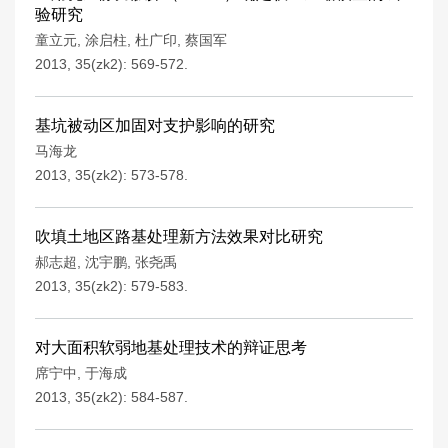
验研究
童立元
,
涂启柱
,
杜广印
,
蔡国军
2013, 35(zk2): 569-572.
基坑被动区加固对支护影响的研究
马海龙
2013, 35(zk2): 573-578.
吹填土地区路基处理新方法效果对比研究
郝志超
,
沈宇鹏
,
张尧禹
2013, 35(zk2): 579-583.
对大面积软弱地基处理技术的辩证思考
席宁中
,
于海成
2013, 35(zk2): 584-587.