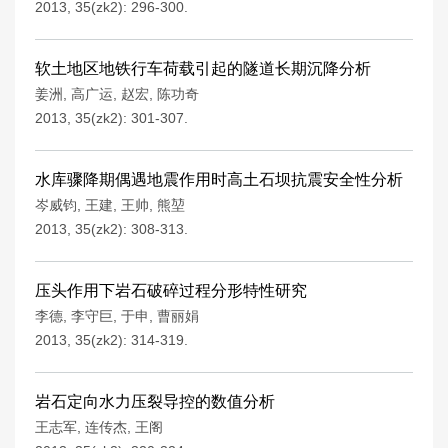
2013, 35(zk2): 296-300.
软土地区地铁行车荷载引起的隧道长期沉降分析
姜洲
,
高广运
,
赵宏
,
陈功奇
2013, 35(zk2): 301-307.
水库骤降期偶遇地震作用时高土石坝抗震安全性分析
岑威钧
,
王建
,
王帅
,
熊堃
2013, 35(zk2): 308-313.
压头作用下岩石破碎过程分形特性研究
李德
,
李守巨
,
于申
,
曹丽娟
2013, 35(zk2): 314-319.
岩石定向水力压裂导控的数值分析
王志军
,
连传杰
,
王阁