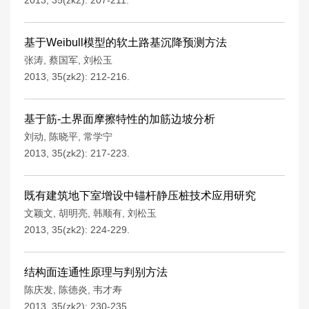
2013, 35(zk2): 207-211.
基于Weibull模型的软土路基沉降预测方法
张涛
,
蔡国军
,
刘松玉
2013, 35(zk2): 212-216.
基于筋-土界面摩擦特性的加筋边坡分析
刘动
,
陈晓平
,
常学宁
2013, 35(zk2): 217-223.
既有建筑地下室增设中锚杆静压桩技术应用研究
文颖文
,
胡明亮
,
韩顺有
,
刘松玉
2013, 35(zk2): 224-229.
结构面连通性原理与判别方法
陈庆发
,
陈德炎
,
韦才寿
2013, 35(zk2): 230-235.