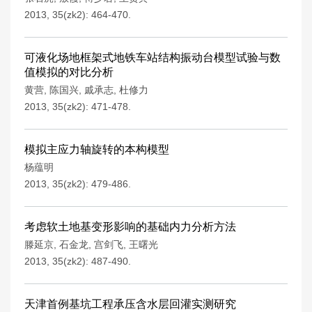
2013, 35(zk2): 464-470.
可液化场地框架式地铁车站结构振动台模型试验与数
值模拟的对比分析
黄营
,
陈国兴
,
戚承志
,
杜修力
2013, 35(zk2): 471-478.
模拟主应力轴旋转的本构模型
杨蕴明
2013, 35(zk2): 479-486.
考虑软土地基变形影响的基础内力分析方法
滕延京
,
石金龙
,
宫剑飞
,
王曙光
2013, 35(zk2): 487-490.
天津首例基坑工程承压含水层回灌实测研究