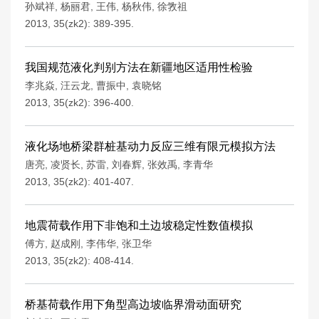
孙斌祥
,
杨丽君
,
王伟
,
杨秋伟
,
徐敩祖
2013, 35(zk2): 389-395.
我国规范液化判别方法在新疆地区适用性检验
李兆焱
,
汪云龙
,
曹振中
,
袁晓铭
2013, 35(zk2): 396-400.
液化场地桥梁群桩基动力反应三维有限元模拟方法
唐亮
,
凌贤长
,
苏雷
,
刘春辉
,
张效禹
,
李青华
2013, 35(zk2): 401-407.
地震荷载作用下非饱和土边坡稳定性数值模拟
傅方
,
赵成刚
,
李伟华
,
张卫华
2013, 35(zk2): 408-414.
桥基荷载作用下角型高边坡临界滑动面研究