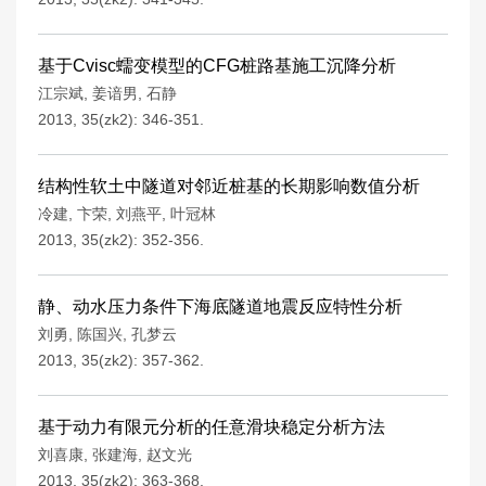
基于Cvisc蠕变模型的CFG桩路基施工沉降分析
江宗斌
,
姜谙男
,
石静
2013, 35(zk2): 346-351.
结构性软土中隧道对邻近桩基的长期影响数值分析
冷建
,
卞荣
,
刘燕平
,
叶冠林
2013, 35(zk2): 352-356.
静、动水压力条件下海底隧道地震反应特性分析
刘勇
,
陈国兴
,
孔梦云
2013, 35(zk2): 357-362.
基于动力有限元分析的任意滑块稳定分析方法
刘喜康
,
张建海
,
赵文光
2013, 35(zk2): 363-368.