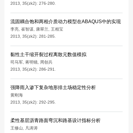
2013, 35(zk2): 276-280.
流固耦合饱和两相介质动力模型在ABAQUS中的实现
李亮
,
崔智谋
,
康翠兰
,
王相宝
2013, 35(zk2): 281-285.
黏性土干缩开裂过程离散元数值模拟
司马军
,
蒋明镜
,
周创兵
2013, 35(zk2): 286-291.
强降雨入渗下复杂地形排土场稳定性分析
黄刚海
2013, 35(zk2): 292-295.
柔性基层沥青路面弯沉和路基设计指标分析
王修山
,
凡涛涛