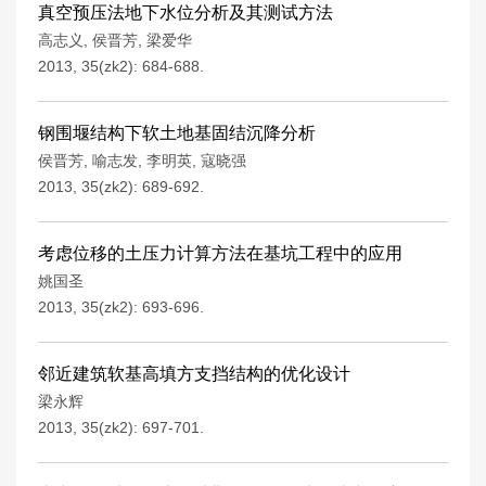
真空预压法地下水位分析及其测试方法
高志义
,
侯晋芳
,
梁爱华
2013, 35(zk2): 684-688.
钢围堰结构下软土地基固结沉降分析
侯晋芳
,
喻志发
,
李明英
,
寇晓强
2013, 35(zk2): 689-692.
考虑位移的土压力计算方法在基坑工程中的应用
姚国圣
2013, 35(zk2): 693-696.
邻近建筑软基高填方支挡结构的优化设计
梁永辉
2013, 35(zk2): 697-701.