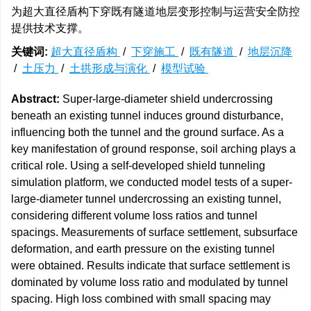
为超大直径盾构下穿既有隧道地层变形控制与运营安全防控
提供技术支撑。
关键词:
超大直径盾构
/
下穿施工
/
既有隧道
/
地层沉降
/
土压力
/
土拱形成与演化
/
模型试验
Abstract:
Super-large-diameter shield undercrossing
beneath an existing tunnel induces ground disturbance,
influencing both the tunnel and the ground surface. As a
key manifestation of ground response, soil arching plays a
critical role. Using a self-developed shield tunneling
simulation platform, we conducted model tests of a super-
large-diameter tunnel undercrossing an existing tunnel,
considering different volume loss ratios and tunnel
spacings. Measurements of surface settlement, subsurface
deformation, and earth pressure on the existing tunnel
were obtained. Results indicate that surface settlement is
dominated by volume loss ratio and modulated by tunnel
spacing. High loss combined with small spacing may