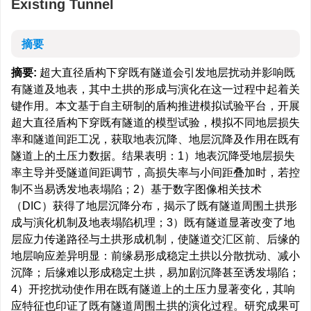
Existing Tunnel
摘要
摘要:
超大直径盾构下穿既有隧道会引发地层扰动并影响既
有隧道及地表，其中土拱的形成与演化在这一过程中起着关
键作用。本文基于自主研制的盾构推进模拟试验平台，开展
超大直径盾构下穿既有隧道的模型试验，模拟不同地层损失
率和隧道间距工况，获取地表沉降、地层沉降及作用在既有
隧道上的土压力数据。结果表明：1）地表沉降受地层损失
率主导并受隧道间距调节，高损失率与小间距叠加时，若控
制不当易诱发地表塌陷；2）基于数字图像相关技术
（DIC）获得了地层沉降分布，揭示了既有隧道周围土拱形
成与演化机制及地表塌陷机理；3）既有隧道显著改变了地
层应力传递路径与土拱形成机制，使隧道交汇区前、后缘的
地层响应差异明显：前缘易形成稳定土拱以分散扰动、减小
沉降；后缘难以形成稳定土拱，易加剧沉降甚至诱发塌陷；
4）开挖扰动使作用在既有隧道上的土压力显著变化，其响
应特征也印证了既有隧道周围土拱的演化过程。研究成果可