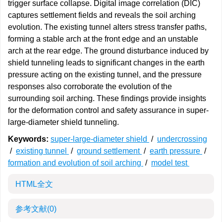
trigger surface collapse. Digital image correlation (DIC)
captures settlement fields and reveals the soil arching
evolution. The existing tunnel alters stress transfer paths,
forming a stable arch at the front edge and an unstable
arch at the rear edge. The ground disturbance induced by
shield tunneling leads to significant changes in the earth
pressure acting on the existing tunnel, and the pressure
responses also corroborate the evolution of the
surrounding soil arching. These findings provide insights
for the deformation control and safety assurance in super-
large-diameter shield tunneling.
Keywords:
super-large-diameter shield
/
undercrossing
/
existing tunnel
/
ground settlement
/
earth pressure
/
formation and evolution of soil arching
/
model test
HTML全文
参考文献
(0)