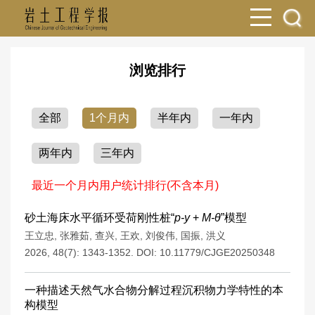
浏览排行
全部
1个月内
半年内
一年内
两年内
三年内
最近一个月内用户统计排行(不含本月)
砂土海床水平循环受荷刚性桩“
p-y
+
M-θ
”模型
王立忠
,
张雅茹
,
查兴
,
王欢
,
刘俊伟
,
国振
,
洪义
2026, 48(7): 1343-1352.
DOI:
10.11779/CJGE20250348
一种描述天然气水合物分解过程沉积物力学特性的本
构模型