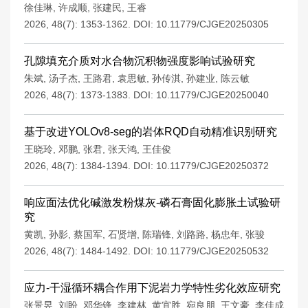
徐佳琳
,
许成顺
,
张建民
,
王睿
2026, 48(7): 1353-1362.
DOI:
10.11779/CJGE20250305
孔隙填充介质对水合物沉积物强度影响试验研究
朱斌
,
汤子杰
,
王路君
,
袁思敏
,
孙传淇
,
孙建业
,
陈云敏
2026, 48(7): 1373-1383.
DOI:
10.11779/CJGE20250040
基于改进YOLOv8-seg的岩体RQD自动精准识别研究
王晓玲
,
邓鹏
,
张君
,
张天鸿
,
王佳俊
2026, 48(7): 1384-1394.
DOI:
10.11779/CJGE20250372
响应面法优化碱激发粉煤灰-磷石膏固化膨胀土试验研
究
黄凯
,
孙影
,
蔡国军
,
石贤增
,
陈瑞锋
,
刘路路
,
杨忠年
,
张骏
2026, 48(7): 1484-1492.
DOI:
10.11779/CJGE20250532
应力-干湿循环耦合作用下泥岩力学特性劣化效应研究
张景昱
,
刘盼
,
邓华锋
,
李建林
,
黄宜胜
,
宛良朋
,
王文豪
,
李佳成