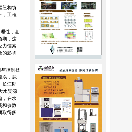
枢纽构筑
下，工程
合理性，甚
预期，这
应力锚索
全的影响
制与控制技
院牵头，武
、长江勘
大水资源
题，在水
场和参数
面取得多