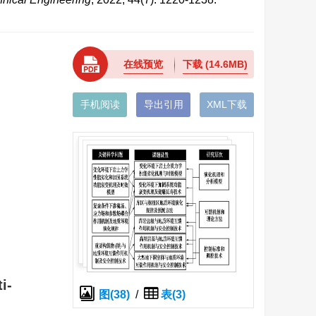
在线预览
下载
(14.6MB)
手机阅读
导出引用
XML下载
i-
图(38)
/
表(3)