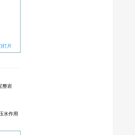
幻灯片
完整岩
压水作用