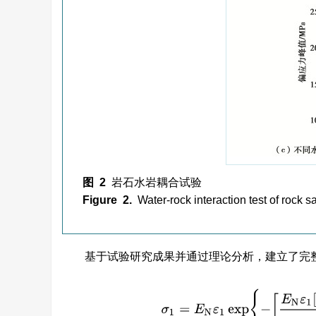
图 2
岩石水岩耦合试验
Figure 2.
Water-rock interaction test of rock 
基于试验研究成果并通过理论分析，建立了完整岩
σ
1
=
E
N
ε
1
exp
{
−
[
E
N
ε
1
[
σ
1
−
tan
2
(
4