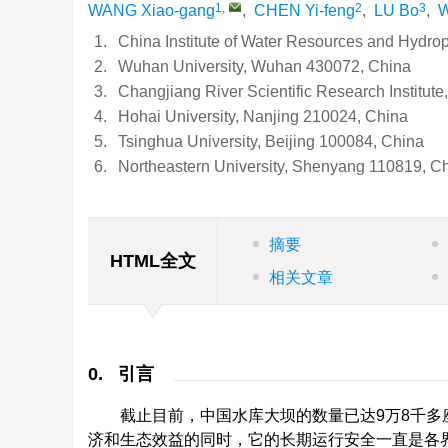
1
,
2
3
WANG Xiao-gang
,
CHEN Yi-feng
,
LU Bo
,
W
1.
China Institute of Water Resources and Hydro
2.
Wuhan University, Wuhan 430072, China
3.
Changjiang River Scientific Research Institu
4.
Hohai University, Nanjing 210024, China
5.
Tsinghua University, Beijing 100084, China
6.
Northeastern University, Shenyang 110819, C
摘要
HTML全文
相关文章
0. 引言
截止目前，中国水库大坝的数量已达9万8千
济和生态效益的同时，它的长期运行安全一直是各