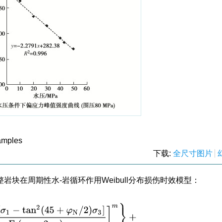
samples
下载:
全尺寸图片
块在周期性水-岩循环作用Weibull分布损伤时效模型：
5
+
φ
N
/
2
)
σ
3
]
F
0
(
σ
1
−
2
ν
N
)
σ
3
]
m
}
+
2
ν
N
σ
3
。