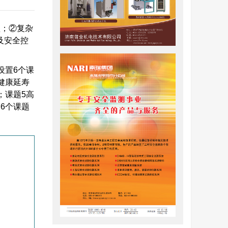
型；②复杂
及安全控
设置6个课
健康延寿
；课题5高
6个课题