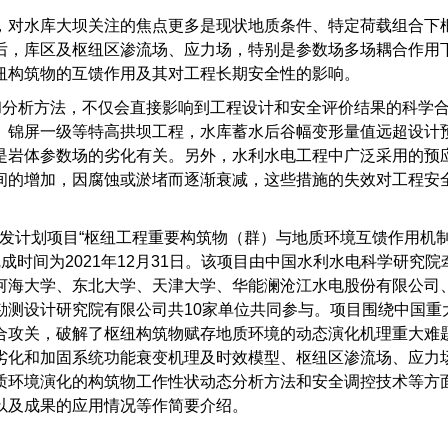
，对水库大坝关注的焦点更多是现状地质条件、特定荷载组合下
后，库区及枢纽区渗流场、应力场，特别是参数场多场耦合作用
纽构筑物的互馈作用及其对工程长期安全性的影响。
和分析方法，不仅会直接影响到工程设计和安全评价结果的科学
、锦屏一级等特高拱坝工程，水库蓄水后谷幅变形量值远超设计
是岩体参数场的劣化有关。另外，水利水电工程中广泛采用的预
间的增加，因腐蚀或淤堵而逐渐衰减，这些措施的失效对工程安
点研发计划项目“枢纽工程重要构筑物（群）与地质环境互馈作用机
项，完成时间为2021年12月31日。该项目由中国水利水电科学研究
河海大学、东北大学、天津大学、华能澜沧江水电股份有限公司
勘测设计研究院有限公司共10家单位共同参与。项目围绕中国重
合攻关，破解了枢纽构筑物赋存地质环境的动态演化机理重大难
劣化和加固系统功能衰变机理及时效模型、枢纽区渗流场、应力
质环境演化的构筑物工作性状动态分析方法和安全调控技术等方
以及成果的应用情况等作简要介绍。