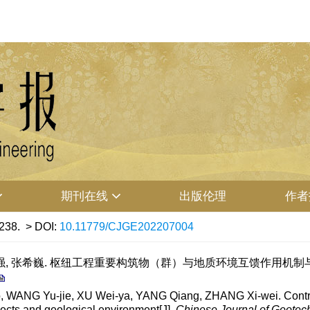
期刊在线
出版伦理
作者
238.
> DOI:
10.11779/CJGE202207004
杨强, 张希巍. 枢纽工程重要构筑物（群）与地质环境互馈作用机制与控制技术[J
 WANG Yu-jie, XU Wei-ya, YANG Qiang, ZHANG Xi-wei. Contro
ojects and geological environment[J].
Chinese Journal of Geotec