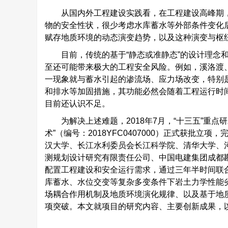
从国内外工程建设实践看，在工程建设高峰期
物的安全性状，很少考虑水库蓄水等外部条件变化
赋存地质环境的动态演变趋势，以及这种演变与枢
目前，传统的基于“静态或准静态”的设计理念
至还可能带来极大的工程安全风险。例如，溪洛渡
一现象就与蓄水引起的渗流场、应力场改变，特别
和排水等加固措施，其功能必然会随着工程运行时
目前还认识不足。
为解决上述难题，2018年7月，“十三五”重
术”（编号：2018YFC0407000）正式获批立
汉大学、长江水利委员会长江科学院、清华大学、
测规划设计研究有限责任公司、中国电建集团成都
配置工程建设和安全运行需求，通过三年半时间联
库蓄水、水位交变等复杂多变条件下岩土力学性能
场耦合作用机制及地质环境演化规律、以及基于地
项突破。本文就项目的研究内容、主要创新成果，