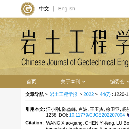
中文
English
首页
关于本刊
编委会
文章导航
>
岩土工程学报
>
2022
>
44(7)
: 1220-1
引用本文:
汪小刚, 陈益峰, 卢波, 王玉杰, 徐卫亚, 
1238.
DOI:
10.11779/CJGE202207004
Citation:
WANG Xiao-gang, CHEN Yi-feng, LU Bo,
important structures of multi-purpose pr