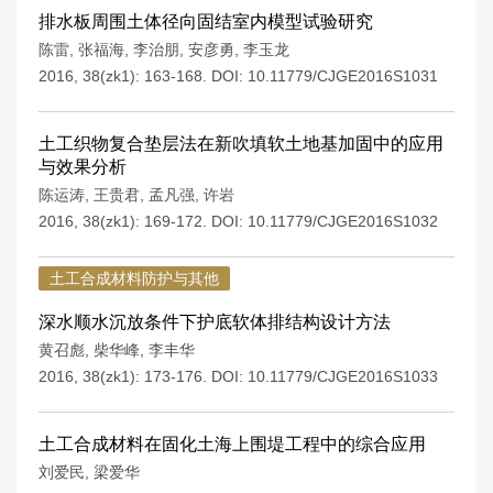
排水板周围土体径向固结室内模型试验研究
陈雷
,
张福海
,
李治朋
,
安彦勇
,
李玉龙
2016, 38(zk1): 163-168.
DOI:
10.11779/CJGE2016S1031
土工织物复合垫层法在新吹填软土地基加固中的应用
与效果分析
陈运涛
,
王贵君
,
孟凡强
,
许岩
2016, 38(zk1): 169-172.
DOI:
10.11779/CJGE2016S1032
土工合成材料防护与其他
深水顺水沉放条件下护底软体排结构设计方法
黄召彪
,
柴华峰
,
李丰华
2016, 38(zk1): 173-176.
DOI:
10.11779/CJGE2016S1033
土工合成材料在固化土海上围堤工程中的综合应用
刘爱民
,
梁爱华