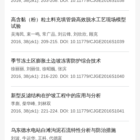
2016, 38(zk1): 203-208.
DOI:
10.11779/CJGE2016S1038
高含黏（粉）粒土料充填管袋高效脱水工艺现场模型
试验
吴海民
,
束一鸣
,
常广品
,
刘云锋
,
刘欣欣
,
顾克
2016, 38(zk1): 209-215.
DOI:
10.11779/CJGE2016S1039
季节冻土区膨胀土边坡冻害防护综合技术
徐丽丽
,
刘丽佳
,
徐昭巍
,
张滨
2016, 38(zk1): 216-220.
DOI:
10.11779/CJGE2016S1040
新型反滤结构在护坡工程中的应用与分析
李彪
,
柴华峰
,
刘林双
2016, 38(zk1): 221-224.
DOI:
10.11779/CJGE2016S1041
乌东德水电站白滩沟泥石流特性分析与防治措施
刘波
,
牛运华
,
王科
,
代德富