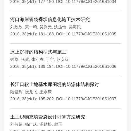
2016, 38(zk1): 177-180.
DOI:
10.11779/CJGE2016S1034
河口海岸管袋裸坝信息化施工技术研究
刘欣欣
,
束一鸣
,
吴兴元
,
沈达怡
,
吴海民
2016, 38(zk1): 181-188.
DOI:
10.11779/CJGE2016S1035
冰上沉排的结构型式与施工
钟华
,
张滨
,
张守杰
,
于宁
,
苏安双
2016, 38(zk1): 189-194.
DOI:
10.11779/CJGE2016S1036
长江口软土地基水库围堤的防渗体结构探讨
陆健辉
,
阮龙飞
,
王永庆
2016, 38(zk1): 195-202.
DOI:
10.11779/CJGE2016S1037
土工织物充填管袋设计计算方法研究
刘伟超
,
杨广庆
,
汤劲松
,
赵玉