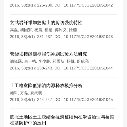
2016, 38(zk1): 225-230.
DOI:
10.11779/CJGE2016S1042
玄武岩纤维加筋黏土的剪切强度特性
高磊
,
胡国辉
,
杨晨
,
相超
,
傅钧义
,
徐楠
2016, 38(zk1): 231-237.
DOI:
10.11779/CJGE2016S1043
管袋坝接缝侧壁损伤冲刷试验方法研究
满晓磊
,
束一鸣
,
李少鹏
,
郝雪航
,
杨帆
,
蔚成亮
2016, 38(zk1): 238-243.
DOI:
10.11779/CJGE2016S1044
土工格室降低湖泊内源释放模拟分析
施科
,
方磊
,
夏禹明
2016, 38(zk1): 244-247.
DOI:
10.11779/CJGE2016S1045
膨胀土地区土工膜结合抗滑桩结构在滑坡治理与桥梁
桩基防护中的应用