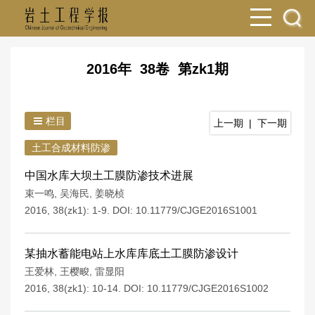
2016年 38卷 第zk1期
栏目
上一期
|
下一期
土工合成材料防渗
中国水库大坝土工膜防渗技术进展
束一鸣
,
吴海民
,
姜晓桢
2016, 38(zk1): 1-9.
DOI:
10.11779/CJGE2016S1001
某抽水蓄能电站上水库库底土工膜防渗设计
王爱林
,
王樱畯
,
雷显阳
2016, 38(zk1): 10-14.
DOI:
10.11779/CJGE2016S1002