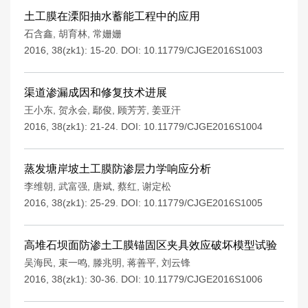
土工膜在溧阳抽水蓄能工程中的应用
石含鑫
,
胡育林
,
常姗姗
2016, 38(zk1): 15-20.
DOI:
10.11779/CJGE2016S1003
渠道渗漏成因和修复技术进展
王小东
,
贺永会
,
鄢俊
,
顾芳芳
,
姜亚汗
2016, 38(zk1): 21-24.
DOI:
10.11779/CJGE2016S1004
蒸发塘岸坡土工膜防渗层力学响应分析
李维朝
,
武富强
,
唐斌
,
蔡红
,
谢定松
2016, 38(zk1): 25-29.
DOI:
10.11779/CJGE2016S1005
高堆石坝面防渗土工膜锚固区夹具效应破坏模型试验
吴海民
,
束一鸣
,
滕兆明
,
蒋善平
,
刘云锋
2016, 38(zk1): 30-36.
DOI:
10.11779/CJGE2016S1006