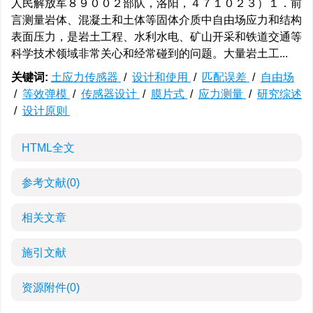
人民解放军８９００２部队，洛阳，４７１０２３）１．前
言测量岩体、混凝土和土体等固体介质中自由场应力和结构
表面压力，是岩土工程、水利水电、矿山开采和铁道交通等
科学技术领域非常关心和经常碰到的问题。大量岩土工...
关键词:
土应力传感器
/
设计和使用
/
匹配误差
/
自由场
/
等效弹模
/
传感器设计
/
膜片式
/
应力测量
/
研究综述
/
设计原则
HTML全文
参考文献
(0)
相关文章
施引文献
资源附件
(0)