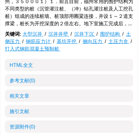
州，３５０００１）１．前言目前，福州常用的围护结构为
不同类型的桩（沉管灌注桩、（冲）钻孔灌注桩及人工挖孔
桩）组成的连续桩墙。桩顶部用圈粱连接，并设１～２道支
撑梁，桩长为开挖深度的２倍左右。地下室施工完成后，...
关键词:
大型沉井
/
沉井井壁
/
沉井下沉
/
围护结构
/
土
侧压力
/
钢筋应力计
/
基坑开挖
/
侧向压力
/
土压力盒
/
打入式钢筋混凝土预制桩
HTML全文
参考文献
(0)
相关文章
施引文献
资源附件
(0)