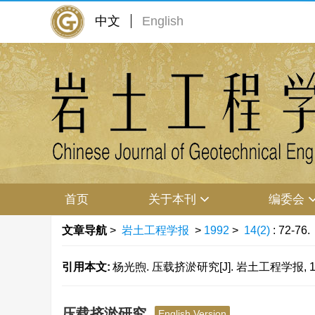
中文
English
首页
关于本刊
编委会
文章导航
>
岩土工程学报
>
1992
>
14(2)
: 72-76.
引用本文:
杨光煦. 压载挤淤研究[J]. 岩土工程学报, 1992,
压载挤淤研究
English Version