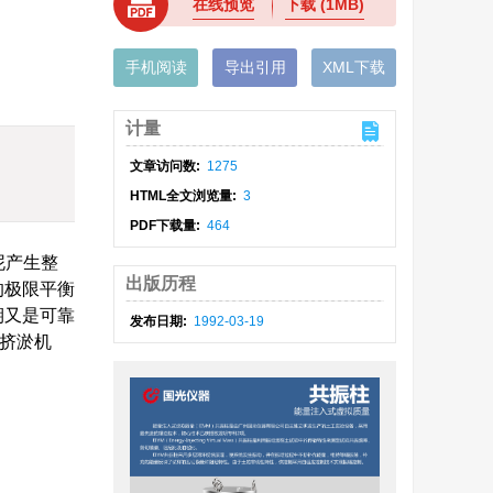
在线预览
下载
(1MB)
手机阅读
导出引用
XML下载
计量
文章访问数:
1275
HTML全文浏览量:
3
PDF下载量:
464
泥产生整
出版历程
的极限平衡
期又是可靠
发布日期:
1992-03-19
载挤淤机