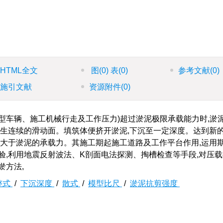
HTML全文
图
(0)
表
(0)
参考文献
(0)
施引文献
资源附件
(0)
大型车辆、施工机械行走及工作压力)超过淤泥极限承载能力时,淤
产生连续的滑动面。填筑体便挤开淤泥,下沉至一定深度。达到新
远大于淤泥的承载力。其施工期起施工道路及工作平台作用,运用
验,利用地震反射波法、K剖面电法探测、掏槽检查等手段,对压
淤方法,
整式
/
下沉深度
/
散式
/
模型比尺
/
淤泥抗剪强度