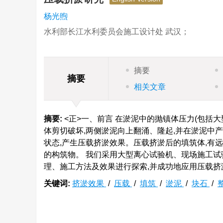
杨光煦
水利部长江水利委员会施工设计处 武汉；
摘要
摘要
相关文章
摘要:
<正>一、前言 在淤泥中的抛镇体压力(包括
体剪切破坏,两侧淤泥向上翻涌、隆起,并在淤泥中
状态,产生压载挤淤效果。压载挤淤后的填筑体,有
的构筑物。 我们采用大型离心试验机、现场施工试
理、施工方法及效果进行探索,并成功地应用压载挤
关键词:
挤淤效果
/
压载
/
填筑
/
淤泥
/
块石
/