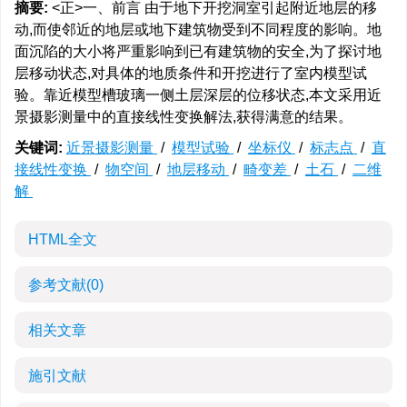
摘要:
<正>一、前言 由于地下开挖洞室引起附近地层的移
动,而使邻近的地层或地下建筑物受到不同程度的影响。地
面沉陷的大小将严重影响到已有建筑物的安全,为了探讨地
层移动状态,对具体的地质条件和开挖进行了室内模型试
验。靠近模型槽玻璃一侧土层深层的位移状态,本文采用近
景摄影测量中的直接线性变换解法,获得满意的结果。
关键词:
近景摄影测量
/
模型试验
/
坐标仪
/
标志点
/
直
接线性变换
/
物空间
/
地层移动
/
畸变差
/
土石
/
二维
解
HTML全文
参考文献
(0)
相关文章
施引文献