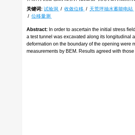
关键词:
试验洞
/
收敛位移
/
天荒坪抽水蓄能电站
/
位移量测
Abstract:
In order to ascertain the initial stress 
a test tunnel was excavated along its longitudinal
deformation on the boundary of the opening were 
measurements by BEM. Results agreed with those