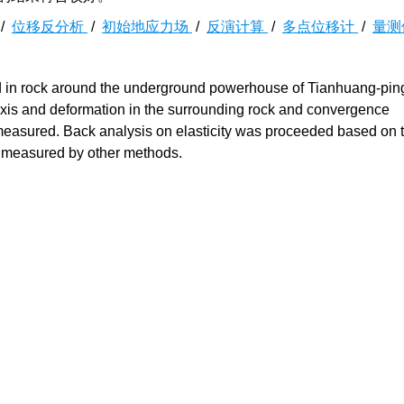
/
位移反分析
/
初始地应力场
/
反演计算
/
多点位移计
/
量测
field in rock around the underground powerhouse of Tianhuang-ping
 axis and deformation in the surrounding rock and convergence
measured. Back analysis on elasticity was proceeded based on 
 measured by other methods.