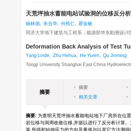
天荒坪抽水蓄能电站试验洞的位移反分
杨林德
,
朱合华
,
何裕仁
,
瞿金敏
同济大学地下建筑与工程系；能源部华东勘测设计
Deformation Back Analysis of Test T
Yang Linde
,
Zhu Hehua
,
He Yuren
,
Qu Jinming
Tongji University Shanghai East China Hydroelectr
摘要
摘要
相关文章
摘要:
为查明天荒坪抽水蓄能电站地下厂房所在位置
岩位移与洞周收敛位移,并据以进行了反分析计算。
算,所得初始地应力的方向及量值与以其它方法测得