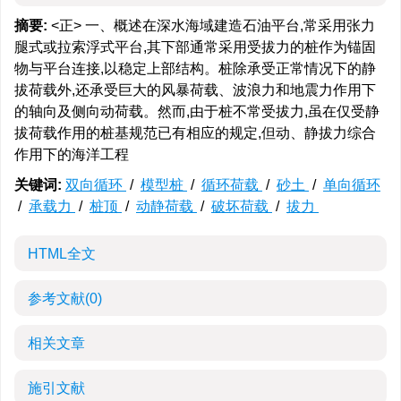
摘要:
<正> 一、概述在深水海域建造石油平台,常采用张力
腿式或拉索浮式平台,其下部通常采用受拔力的桩作为锚固
物与平台连接,以稳定上部结构。桩除承受正常情况下的静
拔荷载外,还承受巨大的风暴荷载、波浪力和地震力作用下
的轴向及侧向动荷载。然而,由于桩不常受拔力,虽在仅受静
拔荷载作用的桩基规范已有相应的规定,但动、静拔力综合
作用下的海洋工程
关键词:
双向循环
/
模型桩
/
循环荷载
/
砂土
/
单向循环
/
承载力
/
桩顶
/
动静荷载
/
破坏荷载
/
拔力
HTML全文
参考文献
(0)
相关文章
施引文献