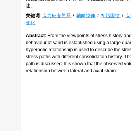
述。
关键词:
应力应变关系
/
轴向拉伸
/
初始固结
/
应
变化
Abstract:
From the viewpoints of stress history an
behaviour of sand is established using a large quanti
hyperbolic relationship is used to describe the str
stress paths with different consolidation history. 
path is discussed. It is shown that the observed v
relationship between lateral and axial strain.