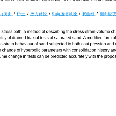
力历史
/
砂土
/
应力路径
/
轴向压缩试验
/
双曲线
/
侧向应
d stress path, a method of describing the stress-strain-volume c
ty of drained triaxial tests of saturated sand. A modified form of
ess-strain behaviour of sand subjected to both coat pression and
The change of hyperbolic parameters with consolidation history an
olume change in tests can be predicted accurately with the propo