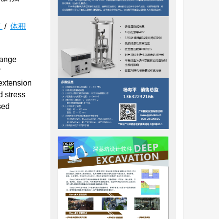
变
/
体积
hange
 extension
d stress
sed