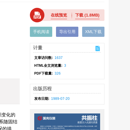
在线预览
下载
(1.8MB)
手机阅读
导出引用
XML下载
计量
文章访问数:
1637
HTML全文浏览量:
3
PDF下载量:
326
出版历程
发布日期:
1989-07-20
积变化的
系随固结
况的描