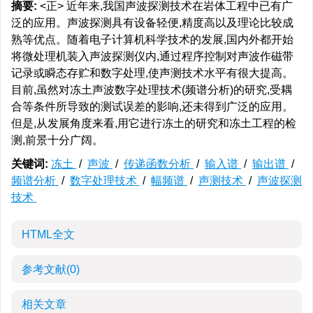
摘要:
<正> 近年来,我国声波探测技术在岩体工程中已有广
泛的应用。声波探测具有设备轻便,精度高以及理论比较成
熟等优点。随着电子计算机科学技术的发展,国内外都开始
将微处理机装入声波探测仪内,通过程序控制对声波作磁带
记录或瞬态存贮和数字处理,使声测技术水平有很大提高。
目前,虽然对冻土声波数字处理技术(频谱分析)的研究,受耦
合等条件所导致的测试误差的影响,还未得到广泛的应用。
但是,从发展角度来看,用它进行冻土的研究和冻土工程的检
测,前景十分广阔。
关键词:
冻土
/
声波
/
传递函数分析
/
输入谱
/
输出谱
/
频谱分析
/
数字处理技术
/
幅频谱
/
声测技术
/
声波探测
技术
HTML全文
参考文献
(0)
相关文章