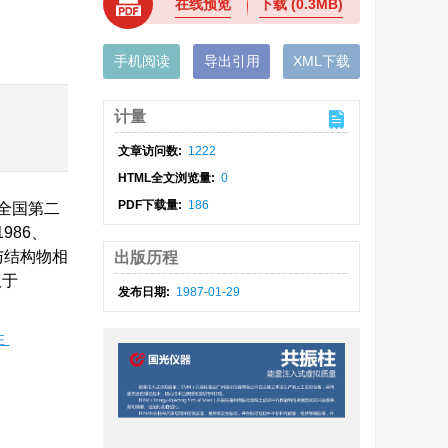
在线预览
下载
(0.3MB)
手机阅读
导出引用
XML下载
计量
文章访问数:
1222
HTML全文浏览量:
0
PDF下载量:
186
备全国第二
986、
与结构物相
出版历程
议于
发布日期:
1987-01-29
性