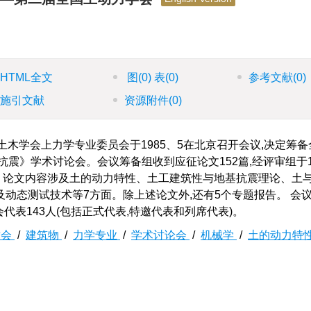
HTML全文
图
(0)
表
(0)
参考文献
(0)
施引文献
资源附件
(0)
土木学会上力学专业委员会于1985、5在北京召开会议,决定筹
震》学术讨论会。会议筹备组收到应征论文152篇,经评审组于1
论文。论文内容涉及土的动力特性、土工建筑性与地基抗震理论、土
动态测试技术等7方面。除上述论文外,还有5个专题报告。 会
到会代表143人(包括正式代表,特邀代表和列席代表)。
术会
/
建筑物
/
力学专业
/
学术讨论会
/
机械学
/
土的动力特