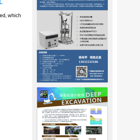
载
ped, which