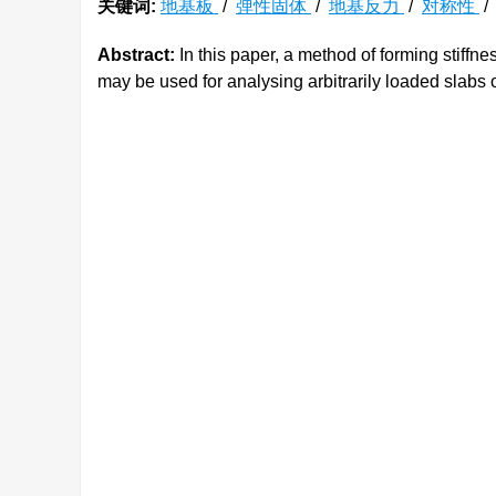
关键词:
地基板
/
弹性固体
/
地基反力
/
对称性
Abstract:
In this paper, a method of forming stiffn
may be used for analysing arbitrarily loaded slabs o