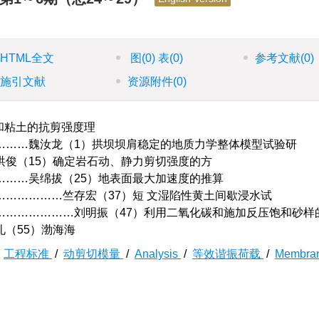
HTML全文
图
(0)
表
(0)
参考文献
(0)
施引文献
资源附件
(0)
饱和粘土的抗剪强度理
………魏汝龙（1）拱坝坝肩稳定的地质力学整体模型试验研
洪俊（15）确定岩石动、静力剪切强度的方
………吴绵拔（25）地表面最大加速度的推算
……………竺存宏（37）短 文湿陷性黄土间歇浸水试
…………………刘明振（47）利用二氧化碳和施加反压饱和砂样
（55）渤海海
/
工程标准
/
动剪切模量
/
Analysis
/
等效谐振荷载
/
Membra