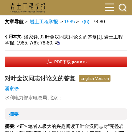
文章导航
>
岩土工程学报
>
1985
>
7(6)
: 78-80.
引用本文:
潘家铮. 对叶金汉同志讨论文的答复[J]. 岩土工程
学报, 1985, 7(6): 78-80.
PDF下载
(658 KB)
对叶金汉同志讨论文的答复
English Version
潘家铮
水利电力部水电总局 北京；
摘要
摘要:
<正> 笔者以极大的兴趣阅读了叶金汉同志对“完整岩