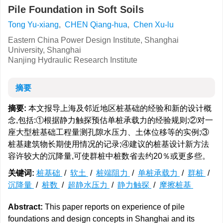
Pile Foundation in Soft Soils
Tong Yu-xiang
,
CHEN Qiang-hua
,
Chen Xu-lu
Eastern China Power Design Institute, Shanghai
University, Shanghai
Nanjing Hydraulic Research Institute
摘要
摘要:
本文报导上海及邻近地区桩基础的经验和新的设计概
念,包括:①根据静力触探预估单桩承载力的经验规则;②对一
座大型桩基础工程量测孔隙水压力、土体位移等的实例;③
桩基建筑物长期使用情况的记录;④建议的桩基设计新方法
容许较大的沉降量,可使群桩中桩数省去约20％或更多些。
关键词:
桩基础
/
软土
/
桩端阻力
/
单桩承载力
/
群桩
/
沉降量
/
桩数
/
超静水压力
/
静力触探
/
摩擦桩基
Abstract:
This paper reports on experience of pile
foundations and design concepts in Shanghai and its