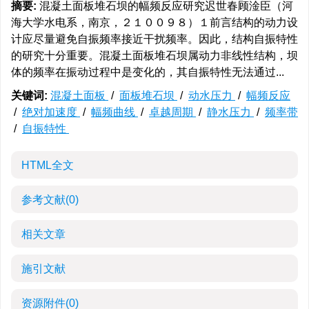
摘要:
混凝土面板堆石坝的幅频反应研究迟世春顾淦臣（河
海大学水电系，南京，２１００９８）１前言结构的动力设
计应尽量避免自振频率接近干扰频率。因此，结构自振特性
的研究十分重要。混凝土面板堆石坝属动力非线性结构，坝
体的频率在振动过程中是变化的，其自振特性无法通过...
关键词:
混凝土面板
/
面板堆石坝
/
动水压力
/
幅频反应
/
绝对加速度
/
幅频曲线
/
卓越周期
/
静水压力
/
频率带
/
自振特性
HTML全文
参考文献
(0)
相关文章
施引文献
资源附件
(0)