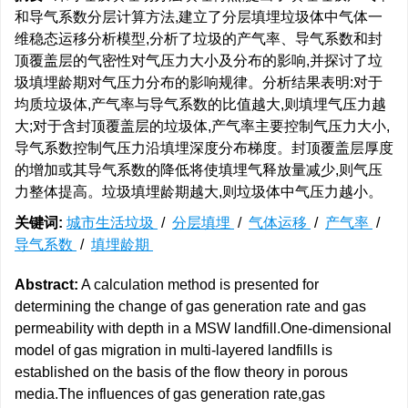
和导气系数分层计算方法,建立了分层填埋垃圾体中气体一
维稳态运移分析模型,分析了垃圾的产气率、导气系数和封
顶覆盖层的气密性对气压力大小及分布的影响,并探讨了垃
圾填埋龄期对气压力分布的影响规律。分析结果表明:对于
均质垃圾体,产气率与导气系数的比值越大,则填埋气压力越
大;对于含封顶覆盖层的垃圾体,产气率主要控制气压力大小,
导气系数控制气压力沿填埋深度分布梯度。封顶覆盖层厚度
的增加或其导气系数的降低将使填埋气释放量减少,则气压
力整体提高。垃圾填埋龄期越大,则垃圾体中气压力越小。
关键词:
城市生活垃圾
/
分层填埋
/
气体运移
/
产气率
/
导气系数
/
填埋龄期
Abstract:
A calculation method is presented for
determining the change of gas generation rate and gas
permeability with depth in a MSW landfill.One-dimensional
model of gas migration in multi-layered landfills is
established on the basis of the flow theory in porous
media.The influences of gas generation rate,gas