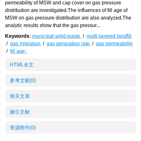
permeability of MSW and cap cover on gas pressure
distribution are investigated.The influences of fill age of
MSW on gas pressure distribution are also analyzed.The
analytic results show that the gas pressur...
Keywords:
municipal solid waste
/
multi-layered landfill
/
gas migration
/
gas generation rate
/
gas permeability
/
fill age;
HTML全文
参考文献
(0)
相关文章
施引文献
资源附件
(0)