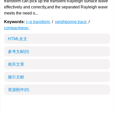
transform can pick up the transient Rayleigh surface wave
effectively and correctly,and the separated Rayleigh wave
meets the need o...
Keywords:
τ–p transform
/
neighboring trace
/
compactness;
HTML全文
参考文献
(0)
相关文章
施引文献
资源附件
(0)