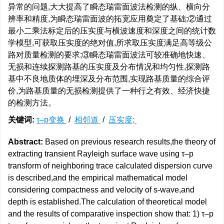
异常的问题,大大提高了瞬态瑞雷面波法检测的纵、横向分
辨率和精度,为瞬态瑞雷面波的拓宽应用奠定了基础;②通过
最小二乘法标定后的压实度与横波速度和深度之间的统计数
学模型,可获取压实度的绝对值,所求取压实度满足高等级公
路对质量检测的要求;③瞬态瑞雷面波法可较准确地快速、
无损和连续探测路基的压实度及分布情况和均匀性,探测路
基中不良地质体的埋深及分布范围,实现路基质量的综合评
价,为路基质量的无损检测提供了一种行之有效、经济快捷
的检测方法。
关键词:
τ–p变换
/
相邻道
/
压实度;
Abstract:
Based on previous research results,the theory of
extracting transient Rayleigh surface wave using τ–p
transform of neighboring trace calculated dispersion curve
is described,and the empirical mathematical model
considering compactness and velocity of s-wave,and
depth is established.The calculation of theoretical model
and the results of comparative inspection show that: 1) τ–p