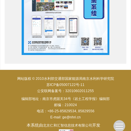
网站版权 © 2010水利部交通部国家能源局南京水利科学研究院
苏ICP备05007122号-11
公安联网备案号：32010602011255
编辑部地址：南京市虎踞关34号《岩土工程学报》编辑部
邮编：210024
电话：+86-25-85829534, 85829556
E-mail:
ge@nhri.cn
本系统由
开发
北京仁和汇智信息技术有限公司