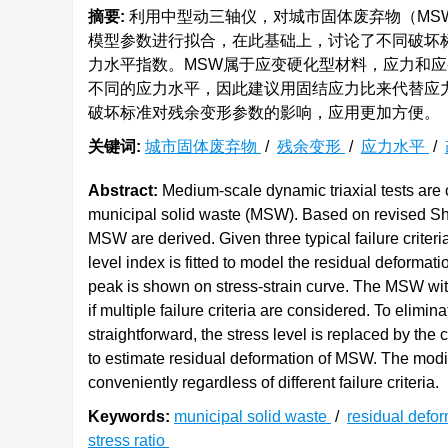
摘要:
利用中型动三轴仪，对城市固体废弃物（MS
模型参数进行拟合，在此基础上，讨论了不同破坏
力水平指数。MSW属于应变硬化型材料，应力和
不同的应力水平，因此建议用固结应力比来代替应
破坏标准对残余变形参数的影响，应用更加方便。
关键词:
城市固体废弃物
/
残余变形
/
应力水平
/
Abstract:
Medium-scale dynamic triaxial tests are c
municipal solid waste (MSW). Based on revised Sh
MSW are derived. Given three typical failure criteri
level index is fitted to model the residual deformat
peak is shown on stress-strain curve. The MSW with 
if multiple failure criteria are considered. To elimi
straightforward, the stress level is replaced by the
to estimate residual deformation of MSW. The modifi
conveniently regardless of different failure criteria.
Keywords:
municipal solid waste
/
residual defo
stress ratio