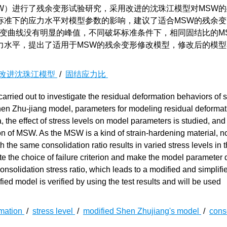
W）进行了残余变形试验研究，采用改进的沈珠江模型对MSW
标准下的应力水平对模型参数的影响，建议了适合MSW的残余变
应变曲线没有明显的峰值，不同破坏标准条件下，相同固结比的M
力水平，提出了适用于MSW的残余变形修改模型，修改后的模型
改进沈珠江模型
/
固结应力比
arried out to investigate the residual deformation behaviors of 
en Zhu-jiang model, parameters for modeling residual deformat
a, the effect of stress levels on model parameters is studied, and
ion of MSW. As the MSW is a kind of strain-hardening material, n
the same consolidation ratio results in varied stress levels in 
nate the choice of failure criterion and make the model parameter 
 consolidation stress ratio, which leads to a modified and simplif
ed model is verified by using the test results and will be used
rmation
/
stress level
/
modified Shen Zhujiang's model
/
cons