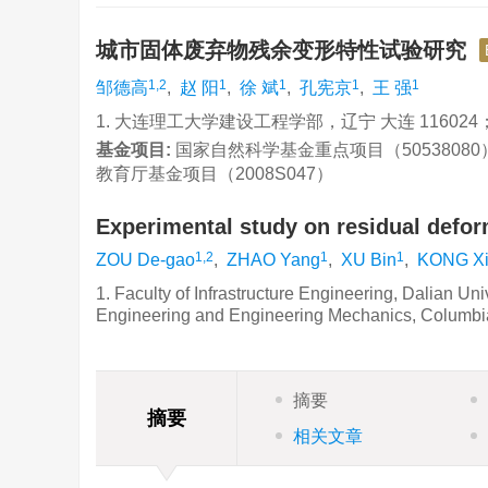
城市固体废弃物残余变形特性试验研究
1,2
1
1
1
1
邹德高
,
赵 阳
,
徐 斌
,
孔宪京
,
王 强
1. 大连理工大学建设工程学部，辽宁 大连 11602
基金项目:
国家自然科学基金重点项目（50538080）
教育厅基金项目（2008S047）
Experimental study on residual defor
1,2
1
1
ZOU De-gao
,
ZHAO Yang
,
XU Bin
,
KONG Xi
1. Faculty of Infrastructure Engineering, Dalian Un
Engineering and Engineering Mechanics, Columbi
摘要
摘要
相关文章