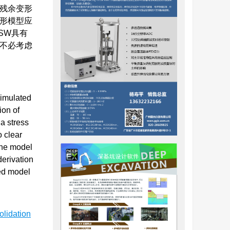
的残余变形
形模型应
SW具有
不必考虑
simulated
ion of
 a stress
o clear
the model
derivation
ied model
olidation