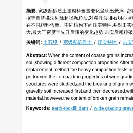
摘要:
宽级配砾质土随粗料含量变化呈现出悬浮–密实
据等量替换法剔除超径颗粒后,对糯扎渡堆石坝心墙
在不同粗料含量、不同结构下的压实特性,并对击实
大,最大干密度呈先升后降的变化趋势;击实后颗粒
关键词:
土石坝
/
宽级配砾质土
/
压实特性
/
击实
Abstract:
When the content of coarse grains increase
soil,showing different compaction properties.After 
replacement method,the heavy compaction tests on w
performed,the compaction properties of wide grading 
structures were studied,and the breaking of grain
gravelly soil increased first,and then decreased,wit
material,however,the content of broken grain remai
Keywords:
earth-rockfill dam
/
wide grading grave