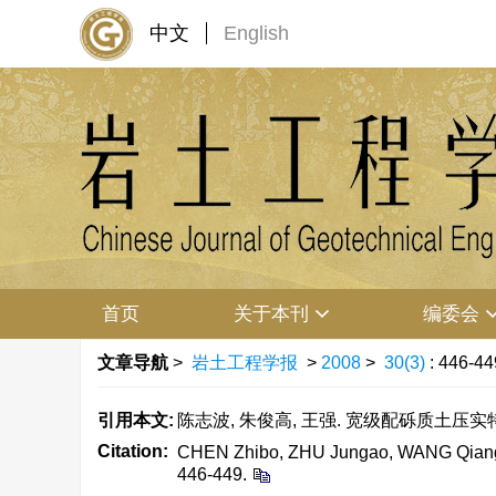
中文
English
首页
关于本刊
编委会
文章导航
>
岩土工程学报
>
2008
>
30(3)
: 446-44
引用本文:
陈志波, 朱俊高, 王强. 宽级配砾质土压实特性试验研
Citation:
CHEN Zhibo, ZHU Jungao, WANG Qiang. C
446-449.