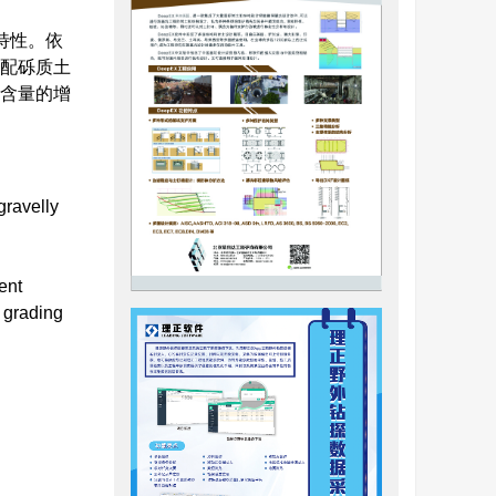
特性。依
级配砾质土
料含量的增
gravelly
ent
 grading