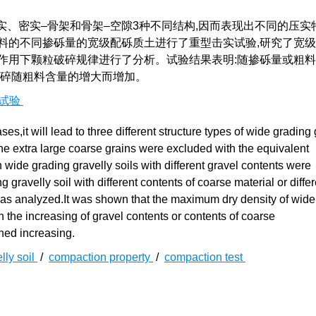
、密实–骨架和骨架–空隙3种不同结构,因而表现出不同的压实
料的不同掺砾量的宽级配砾质土进行了重型击实试验,研究了宽
作用下颗粒破碎规律进行了分析。试验结果表明:随掺砾量或粗
破碎随粗料含量的增大而增加。
试验
s,it will lead to three different structure types of wide grading 
the extra large coarse grains were excluded with the equivalent
ide grading gravelly soils with different gravel contents were
gravelly soil with different contents of coarse material or differ
 was analyzed.It was shown that the maximum dry density of wide
h the increasing of gravel contents or contents of coarse
ned increasing.
lly soil
/
compaction property
/
compaction test