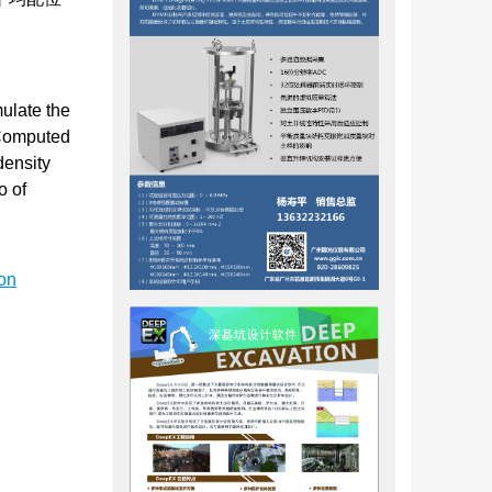
。
ulate the
n.Computed
density
o of
ion