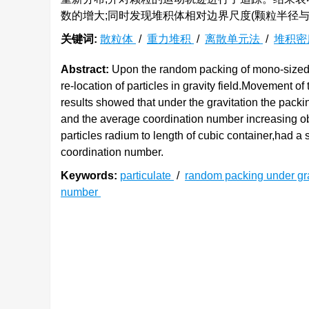
数的增大;同时发现堆积体相对边界尺度(颗粒半径
关键词:
散粒体
/
重力堆积
/
离散单元法
/
堆积密
Abstract:
Upon the random packing of mono-sized s
re-location of particles in gravity field.Movement o
results showed that under the gravitation the packi
and the average coordination number increasing obvi
particles radium to length of cubic container,had a
coordination number.
Keywords:
particulate
/
random packing under gr
number