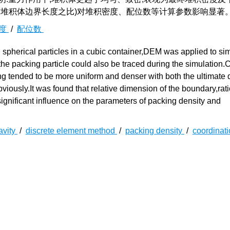
与堆积体边界长度之比)对堆积密度、配位数等计算参数影响显著
度
/
配位数
pherical particles in a cubic container,DEM was applied to sim
f the packing particle could also be traced during the simulatio
ng tended to be more uniform and denser with both the ultimate 
ously.It was found that relative dimension of the boundary,rati
 significant influence on the parameters of packing density and
avity
/
discrete element method
/
packing density
/
coordinat