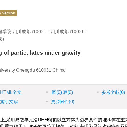
h Version
 四川成都610031；四川成都610031；
8)
of particulates under gravity
University Chengdu 610031 China
HTML全文
图
(0)
表
(0)
参考文献
(0)
施引文献
资源附件
(0)
上,采用离散单元法DEM模拟以立方体为边界条件的堆积体在重
明:重力作用下,堆积体更趋于均匀、致密,表现为最终堆积密度及