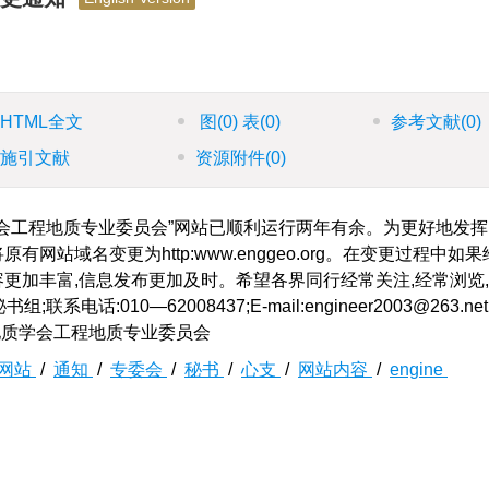
HTML全文
图
(0)
表
(0)
参考文献
(0)
施引文献
资源附件
(0)
会工程地质专业委员会”网站已顺利运行两年有余。为更好地发挥
网站域名变更为http:www.enggeo.org。在变更过程中如
容更加丰富,信息发布更加及时。希望各界同行经常关注,经常浏览,
电话:010—62008437;E-mail:engineer2003@263.ne
地质学会工程地质专业委员会
网站
/
通知
/
专委会
/
秘书
/
心支
/
网站内容
/
engine