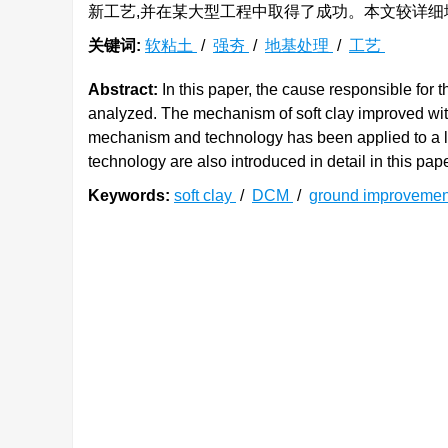
新工艺,并在某大型工程中取得了成功。本文较详
关键词:
软粘土
/
强夯
/
地基处理
/
工艺
Abstract:
In this paper, the cause responsible for t
analyzed. The mechanism of soft clay improved with
mechanism and technology has been applied to a lar
technology are also introduced in detail in this pape
Keywords:
soft clay
/
DCM
/
ground improveme