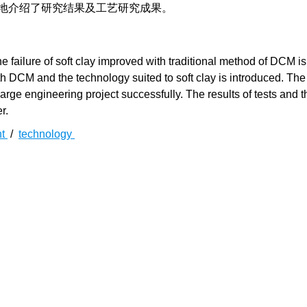
细地介绍了研究结果及工艺研究成果。
he failure of soft clay improved with traditional method of DCM is
 DCM and the technology suited to soft clay is introduced. The
ge engineering project successfully. The results of tests and t
r.
nt
/
technology