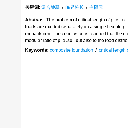
关键词:
复合地基
/
临界桩长
/
有限元
Abstract:
The problem of critical length of pile in
loads are exerted separately on a single flexible pil
embankment.The conclusion is reached that the critic
modular ratio of pile /soil but also to the load distrib
Keywords:
composite foundation
/
critical length 