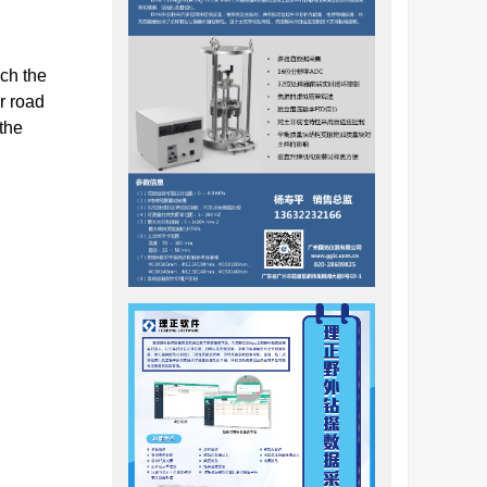
ich the
er road
 the