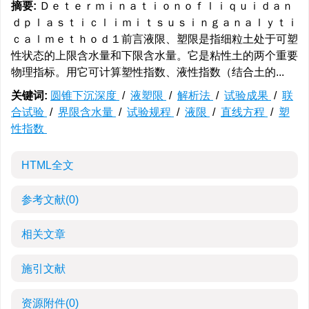
摘要:
Ｄｅｔｅｒｍｉｎａｔｉｏｎｏｆｌｉｑｕｉｄａｎ
ｄｐｌａｓｔｉｃｌｉｍｉｔｓｕｓｉｎｇａｎａｌｙｔｉ
ｃａｌｍｅｔｈｏｄ１前言液限、塑限是指细粒土处于可塑
性状态的上限含水量和下限含水量。它是粘性土的两个重要
物理指标。用它可计算塑性指数、液性指数（结合土的...
关键词:
圆锥下沉深度
/
液塑限
/
解析法
/
试验成果
/
联
合试验
/
界限含水量
/
试验规程
/
液限
/
直线方程
/
塑
性指数
HTML全文
参考文献
(0)
相关文章
施引文献
资源附件
(0)