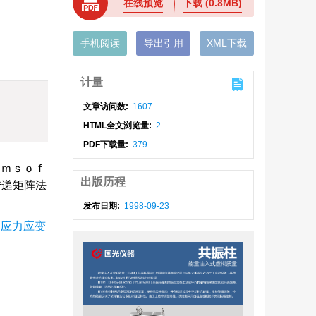
在线预览
下载
(0.8MB)
手机阅读
导出引用
XML下载
计量
文章访问数:
1607
HTML全文浏览量:
2
PDF下载量:
379
ｅｍｓｏｆ
出版历程
传递矩阵法
发布日期:
1998-09-23
/
应力应变