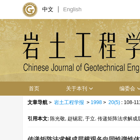
中文
English
首页
关于本刊
编委会
文章导航
>
岩土工程学报
>
1998
>
20(5)
: 108-11
引用本文:
陈光敬, 赵锡宏, 于立. 传递矩阵法求解成层横观
传递矩阵法求解成层横观各向同性弹性