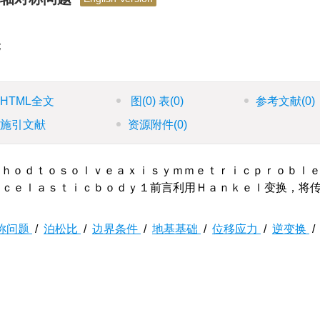
；
HTML全文
图
(0)
表
(0)
参考文献
(0)
施引文献
资源附件
(0)
ｈｏｄｔｏｓｏｌｖｅａｘｉｓｙｍｍｅｔｒｉｃｐｒｏｂｌ
ｉｃｅｌａｓｔｉｃｂｏｄｙ１前言利用Ｈａｎｋｅｌ变换，将
称问题
/
泊松比
/
边界条件
/
地基基础
/
位移应力
/
逆变换