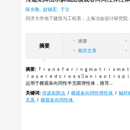
陈光敬
,
赵锡宏
,
于立
同济大学地下建筑与工程系；上海冶金设计研究院
摘要
摘要
相关文章
摘要:
Ｔｒａｎｓｆｅｒｉｎｇｍａｔｒｉｘｍｅｔ
ｌａｙｅｒｅｄｃｒｏｓｓａｎｉｓｏｔｒｏｐ
运用于横观各向同性半无限弹性体，推导...
关键词:
传递矩阵法
/
横观各向同性弹性体
/
轴对
关系
/
横观各向同性体