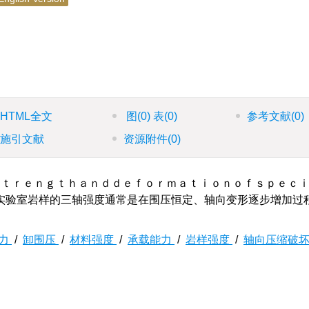
HTML全文
图
(0)
表
(0)
参考文献
(0)
施引文献
资源附件
(0)
ｔｒｅｎｇｔｈａｎｄｄｅｆｏｒｍａｔｉｏｎｏｆｓｐｅｃ
实验室岩样的三轴强度通常是在围压恒定、轴向变形逐步增加过
力
/
卸围压
/
材料强度
/
承载能力
/
岩样强度
/
轴向压缩破