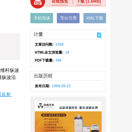
在线预览
下载
(1.6MB)
手机阅读
导出引用
XML下载
计量
文章访问数:
1568
HTML全文浏览量:
18
PDF下载量:
489
一维杆纵波
出版历程
维纵波沿
发布日期:
1998-09-23
回反射