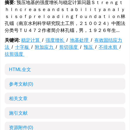
摘要:
预压地基的强度增长与稳定计算问题Ｓｔｒｅｎｇｔ
ｈｌｎｃｒｅａｓｅａｎｄｓｔａｂｉｌｉｔｙａｎａｌｙ
ｓｉｓｏｆｐｒｅｌｏａｄｉｎｇｆｏｕｎｄａｔｉｏｎ林
孔锱（南京水利科学研究院土工所，２１００２４）中图法
分类号ＴＵ４７２作者简介林孔锱，男，１９２６年生...
关键词:
稳定计算
/
强度增长
/
地基处理
/
有效固结应力
法
/
十字板
/
附加应力
/
剪切强度
/
预压
/
不排水剪
/
抗剪强度
HTML全文
参考文献
(0)
相关文章
施引文献
资源附件
(0)