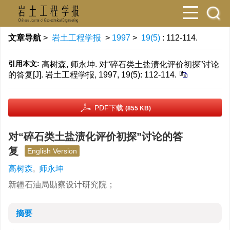
文章导航
>
岩土工程学报
>
1997
>
19(5)
: 112-114.
引用本文:
高树森, 师永坤. 对“碎石类土盐渍化评价初探”讨论
的答复[J]. 岩土工程学报, 1997, 19(5): 112-114.
PDF下载
(855 KB)
对“碎石类土盐渍化评价初探”讨论的答
复
English Version
高树森
,
师永坤
新疆石油局勘察设计研究院；
摘要