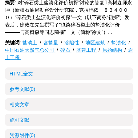
摘要:
对“碎石类土盐渍化评价初探”讨论的答复高树森师永
坤（新疆石油局勘察设计研究院，克拉玛依，８３４００
０）“碎石类土盐渍化评价初探”一文（以下简称“初探”）发
表后，徐攸在先生撰写了“也谈碎石类土的盐渍化评价
———与高树森等同志商榷”一文（简称“徐文”）...
关键词:
盐渍土
/
含盐量
/
溶陷性
/
地区建筑
/
盐渍化
/
中国石油天然气总公司
/
碎石
/
基建工程
/
原始结构
/
岩
土工程
HTML全文
参考文献
(0)
相关文章
施引文献
资源附件
(0)