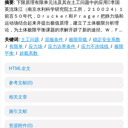
摘要:
下限原理有限单元法及其在土工问题中的应用李国
英沈珠江（南京水利科学研究院土工所，２１００２４）１
前言５０年代，Ｄｒｕｃｋｅｒ和Ｐｒａｇｅｒ把静力场和
运动场结合起来并提出极值原理，建立了土体极限分析理
论，为土体极限平衡课题的求解开辟了新的途径。Ｗ．Ｆ...
关键词:
土工问题
/
屈服条件
/
极限荷载
/
稳定安全系数
/
有限单
/
应力场
/
应力边界条件
/
应力不连续线
/
极限
平衡
/
超载系数
HTML全文
参考文献
(0)
相关文章
施引文献
资源附件
(0)