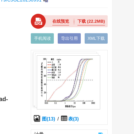
在线预览
下载
(22.2MB)
手机阅读
导出引用
XML下载
ad-
图(13)
/
表(3)