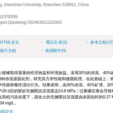
ing, Shenzhen University, Shenzhen 518051, China
52378359
ject (Jiaokong)
202403011222003
HTML全文
图
(13)
表
(3)
参考文献
(15
施引文献
资源附件
(0)
能够取得显著的经济效益和环境效益。采用30%的赤泥、40%的
了3种赤泥基固化剂，研究其力学性能和微观机理。在此基础上，
性能和毒性浸出行为。结果表明，由30%赤泥、40%矿渣、20
8 d后的胶砂无侧限抗压强度达23.8 MPa；过量磷石膏会导
铅污染浓度下，固化土的无侧限抗压强度由未固化时的0.27 
4 mg/L。
/稳定化