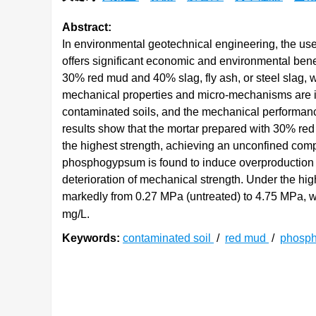
Abstract:
In environmental geotechnical engineering, the use
offers significant economic and environmental bene
30% red mud and 40% slag, fly ash, or steel slag, 
mechanical properties and micro-mechanisms are in
contaminated soils, and the mechanical performance
results show that the mortar prepared with 30% r
the highest strength, achieving an unconfined comp
phosphogypsum is found to induce overproduction of
deterioration of mechanical strength. Under the hig
markedly from 0.27 MPa (untreated) to 4.75 MPa, w
mg/L.
Keywords:
contaminated soil
/
red mud
/
phosp
0. 引言
环境岩土工程作为致力于解决环境问题与岩土