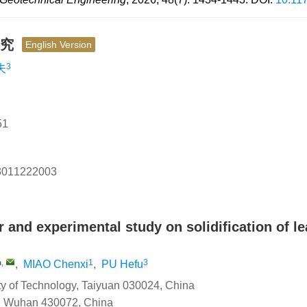
研究
English Version
3
夫
1
3011222003
and experimental study on solidification of le
,
1
3
,
MIAO Chenxi
,
PU Hefu
ity of Technology, Taiyuan 030024, China
y, Wuhan 430072, China