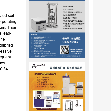
ted soil
orporating
sum. Their
e lead-
The
hibited
cessive
sequent
ases
 0.34
染土修