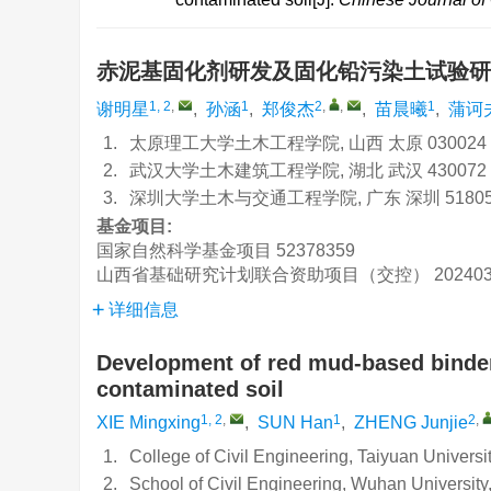
赤泥基固化剂研发及固化铅污染土试验
1, 2
,
1
2
,
,
1
谢明星
,
孙涵
,
郑俊杰
,
苗晨曦
,
蒲诃
1.
太原理工大学土木工程学院, 山西 太原 030024
2.
武汉大学土木建筑工程学院, 湖北 武汉 430072
3.
深圳大学土木与交通工程学院, 广东 深圳 51805
基金项目:
国家自然科学基金项目
52378359
山西省基础研究计划联合资助项目（交控）
20240
详细信息
Development of red mud-based binder 
contaminated soil
1, 2
,
1
2
,
XIE Mingxing
,
SUN Han
,
ZHENG Junjie
1.
College of Civil Engineering, Taiyuan Univers
2.
School of Civil Engineering, Wuhan Universit