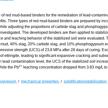
 of red mud-based binders for the remediation of lead-contamina
fits. Three types of red mud-based binders are prepared by inc
while adjusting the proportions of carbide slag and phosphogyp
vestigated. The developed binders are then applied to stabiliz
 and leaching behavior of the stabilized soil were evaluated. 
ed mud, 40% slag, 20% carbide slag, and 10% phosphogypsum ex
ressive strength (UCS) of 23.8 MPa after 28 days of curing. Ex
 ettringite, leading to significant expansive cracking and sub
h lead contamination level, the UCS of the stabilized soil incre
2+
hile the Pb
leaching concentration dropped from 3.83 mg/L to
hogypsum
/
mechanical properties
/
solidification/stabilization
工程交叉领域的学科，亟需开发低碳、高效的固化剂，以应对污