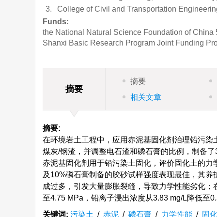
3.
College of Civil and Transportation Engineer
Funds:
the National Natural Science Foundation of China
Shanxi Basic Research Program Joint Funding Pro
摘要
摘要
相关文章
摘要:
在环境岩土工程中，应用赤泥基固化剂治理铅污染土
煤灰/钢渣，并调整电石渣和磷石膏的比例，制备
赤泥基固化剂用于铅污染土固化，评价固化土的力学
及10%磷石膏制备的胶砂试样强度表现最佳，其养护2
成过多，引发大量膨胀裂缝，导致力学性能劣化；在高
至4.75 MPa，铅离子浸出浓度从3.83 mg/L降低至0.3
关键词:
污染土
/
赤泥
/
磷石膏
/
力学性能
/
固化