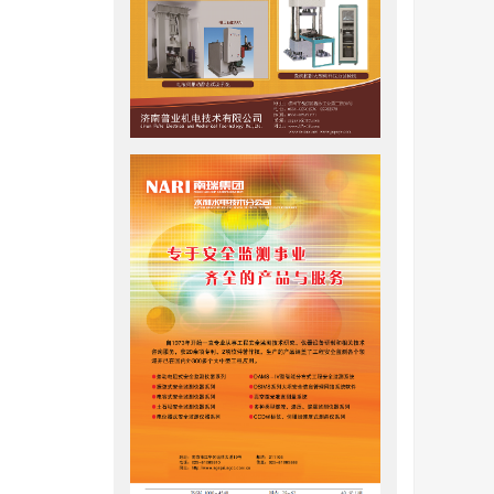
体健康，
低碳发展
，并可实
裹、离子
），其生
渣等高活
8
0
t，累
能将其应
境协同发展
。在制备
含氢氧化
元地聚物体
矾石穿插
电石渣基