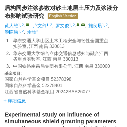
盾构同步注浆参数对砂土地层土压力及浆液分
布影响试验研究
English Version
1, 2
,
1, 2
1, 2
,
,
1, 2
黄大维
,
卢文剑
,
罗文俊
,
施良晨
,
1, 2
3
游陈康
,
余珏
1.
华东交通大学山区土木工程安全与韧性全国重点
实验室, 江西 南昌 330013
2.
华东交通大学综合立体交通信息感知与融合江西
省重点实验室, 江西 南昌 330013
3.
中国铁路南昌局集团有限公司, 江西 南昌 330000
基金项目:
国家自然科学基金项目
52378398
国家自然科学基金
52278401
江西省自然科学基金项目
20242BAB26077
详细信息
Experimental study on influence of
simultaneous shield grouting parameters