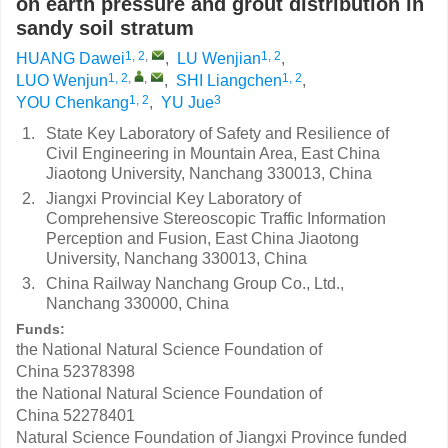
on earth pressure and grout distribution in
sandy soil stratum
1, 2
,
1, 2
HUANG Dawei
,
LU Wenjian
,
1, 2
,
,
1, 2
LUO Wenjun
,
SHI Liangchen
,
1, 2
3
YOU Chenkang
,
YU Jue
1.
State Key Laboratory of Safety and Resilience of
Civil Engineering in Mountain Area, East China
Jiaotong University, Nanchang 330013, China
2.
Jiangxi Provincial Key Laboratory of
Comprehensive Stereoscopic Traffic Information
Perception and Fusion, East China Jiaotong
University, Nanchang 330013, China
3.
China Railway Nanchang Group Co., Ltd.,
Nanchang 330000, China
Funds:
the National Natural Science Foundation of
China
52378398
the National Natural Science Foundation of
China
52278401
Natural Science Foundation of Jiangxi Province funded