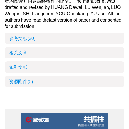
者均阅读并同意最终稿件的提交。The manuscript was
drafted and revised by HUANG Dawei, LU Wenjian, LUO
Wenjun, SHI Liangchen, YOU Chenkang, YU Jue. All the
authors have read thelast version of paper and consented
for submission.
参考文献
(30)
相关文章
施引文献
资源附件
(0)