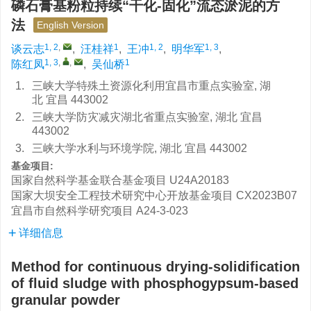
磷石膏基粉粒持续“干化-固化”流态淤泥的方
法
English Version
1, 2
,
1
1, 2
1, 3
谈云志
,
汪桂祥
,
王冲
,
明华军
,
1, 3
,
,
1
陈红凤
,
吴仙桥
1.
三峡大学特殊土资源化利用宜昌市重点实验室, 湖
北 宜昌 443002
2.
三峡大学防灾减灾湖北省重点实验室, 湖北 宜昌
443002
3.
三峡大学水利与环境学院, 湖北 宜昌 443002
基金项目:
国家自然科学基金联合基金项目
U24A20183
国家大坝安全工程技术研究中心开放基金项目
CX2023B07
宜昌市自然科学研究项目
A24-3-023
详细信息
Method for continuous drying-solidification
of fluid sludge with phosphogypsum-based
granular powder