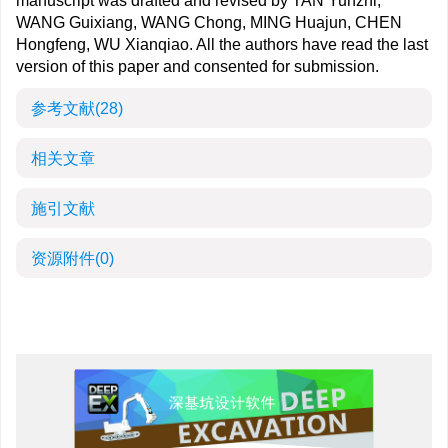
manuscript was drafted and revised by TAN Yunzhi,
WANG Guixiang, WANG Chong, MING Huajun, CHEN
Hongfeng, WU Xianqiao. All the authors have read the last
version of this paper and consented for submission.
参考文献
(28)
相关文章
施引文献
资源附件
(0)