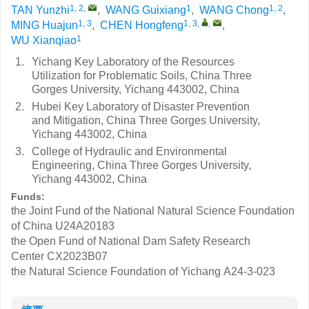
1, 2
,
1
1, 2
TAN Yunzhi
,
WANG Guixiang
,
WANG Chong
,
1, 3
1, 3
,
,
MING Huajun
,
CHEN Hongfeng
,
1
WU Xianqiao
1.
Yichang Key Laboratory of the Resources
Utilization for Problematic Soils, China Three
Gorges University, Yichang 443002, China
2.
Hubei Key Laboratory of Disaster Prevention
and Mitigation, China Three Gorges University,
Yichang 443002, China
3.
College of Hydraulic and Environmental
Engineering, China Three Gorges University,
Yichang 443002, China
Funds:
the Joint Fund of the National Natural Science Foundation
of China
U24A20183
the Open Fund of National Dam Safety Research
Center
CX2023B07
the Natural Science Foundation of Yichang
A24-3-023