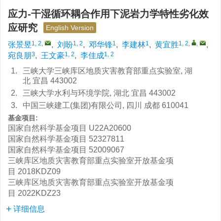
应力-干湿循环耦合作用下泥岩力学特性劣化效
应研究
English Version
1, 2
,
1, 2
1
1
1, 2
,
,
张景昱
,
刘盼
,
邓华锋
,
李建林
,
黄宜胜
,
3
1, 2
1, 2
宛良朋
,
王文豪
,
李佳成
1.
三峡大学三峡库区地质灾害教育部重点实验室, 湖
北 宜昌 443002
2.
三峡大学水利与环境学院, 湖北 宜昌 443002
3.
中国三峡建工(集团)有限公司, 四川 成都 610041
基金项目:
国家自然科学基金项目
U22A20600
国家自然科学基金项目
52327811
国家自然科学基金项目
52009067
三峡库区地质灾害教育部重点实验室开放基金项
目
2018KDZ09
三峡库区地质灾害教育部重点实验室开放基金项
目
2022KDZ23
详细信息