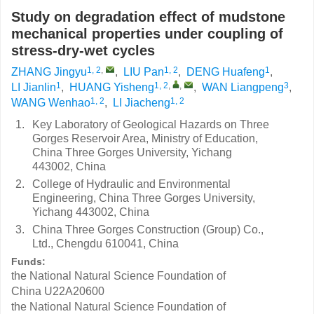
Study on degradation effect of mudstone
mechanical properties under coupling of
stress-dry-wet cycles
1, 2
,
1, 2
1
ZHANG Jingyu
,
LIU Pan
,
DENG Huafeng
,
1
1, 2
,
,
3
LI Jianlin
,
HUANG Yisheng
,
WAN Liangpeng
,
1, 2
1, 2
WANG Wenhao
,
LI Jiacheng
1.
Key Laboratory of Geological Hazards on Three
Gorges Reservoir Area, Ministry of Education,
China Three Gorges University, Yichang
443002, China
2.
College of Hydraulic and Environmental
Engineering, China Three Gorges University,
Yichang 443002, China
3.
China Three Gorges Construction (Group) Co.,
Ltd., Chengdu 610041, China
Funds:
the National Natural Science Foundation of
China
U22A20600
the National Natural Science Foundation of