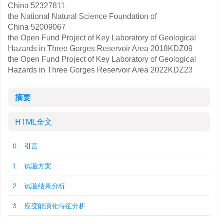
China
52327811
the National Natural Science Foundation of
China
52009067
the Open Fund Project of Key Laboratory of Geological
Hazards in Three Gorges Reservoir Area
2018KDZ09
the Open Fund Project of Key Laboratory of Geological
Hazards in Three Gorges Reservoir Area
2022KDZ23
摘要
HTML全文
0. 引言
1. 试验方案
2. 试验结果分析
3. 应变能演化特征分析