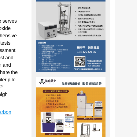
e serves
oxide
ehensive
tests,
essment.
ost and
th and
share the
ter pile
CP
high
arbon