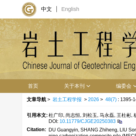
中文
English
首页
关于本刊
编委会
文章导航
>
岩土工程学报
>
2026
>
48(7)
: 1395-1
引用本文:
杜广印, 尚志恒, 刘松玉, 马永磊, 王杜彬, 杨
DOI:
10.11779/CJGE20250383
Citation:
DU Guangyin, SHANG Zhiheng, LIU Song
pipe carbonization composite pile (MSCP