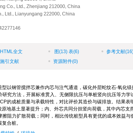
g Co., Ltd., Zhenjiang 212000, China
., Ltd., Lianyungang 222000, China
42277146
HTML全文
图
(13)
表
(6)
参考文献
(16
施引文献
资源附件
(0)
桩型以钢管搅拌芯兼作内芯与注气通道，碳化外层蛇纹石-氧化镁
价研究方法，开展标准贯入、无侧限抗压与单桩竖向抗压等力学
SCP的成桩质量与承载特性，对比评价其造价与碳排放。结果表
较原地基土显著提升；内、外芯共同分担竖向荷载，其中内芯支
摩擦阻力扩散荷载；同时，相比传统桩型具有更优的成本效益与
碳复合桩。