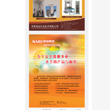
O
，占全
2
环境负担
物
平浅层加
复合桩
芯rMgO
。天然矿
对于白云
80%的
石在室温
发泡剂混
采量达
迫性，但
osite