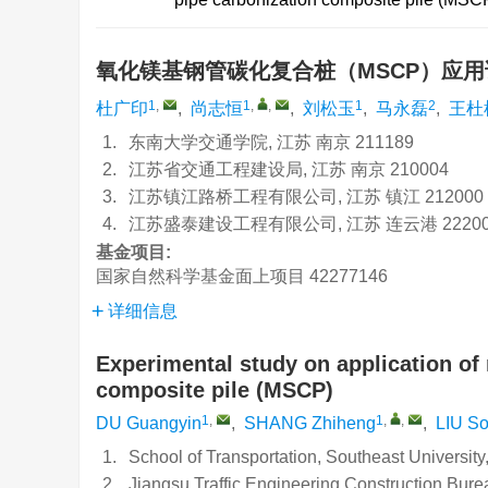
氧化镁基钢管碳化复合桩（MSCP）应
1
,
1
,
,
1
2
杜广印
,
尚志恒
,
刘松玉
,
马永磊
,
王杜
1.
东南大学交通学院, 江苏 南京 211189
2.
江苏省交通工程建设局, 江苏 南京 210004
3.
江苏镇江路桥工程有限公司, 江苏 镇江 212000
4.
江苏盛泰建设工程有限公司, 江苏 连云港 22200
基金项目:
国家自然科学基金面上项目
42277146
详细信息
Experimental study on application of
composite pile (MSCP)
1
,
1
,
,
DU Guangyin
,
SHANG Zhiheng
,
LIU S
1.
School of Transportation, Southeast Universit
2.
Jiangsu Traffic Engineering Construction Bur