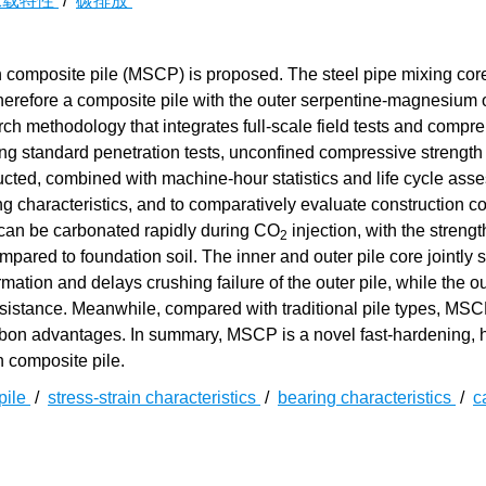
承载特性
/
碳排放
 composite pile (MSCP) is proposed. The steel pipe mixing cor
 therefore a composite pile with the outer serpentine-magnesium 
ch methodology that integrates full-scale field tests and compr
ng standard penetration tests, unconfined compressive strength 
ducted, combined with machine-hour statistics and life cycle ass
ng characteristics, and to comparatively evaluate construction c
 can be carbonated rapidly during CO
injection, with the streng
2
ompared to foundation soil. The inner and outer pile core jointly 
rmation and delays crushing failure of the outer pile, while the ou
on resistance. Meanwhile, compared with traditional pile types, MS
rbon advantages. In summary, MSCP is a novel fast-hardening, 
n composite pile.
pile
/
stress-strain characteristics
/
bearing characteristics
/
c