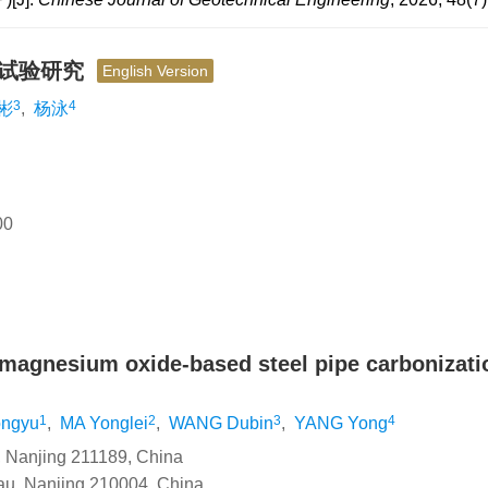
用试验研究
English Version
3
4
彬
,
杨泳
0
 magnesium oxide-based steel pipe carbonizati
1
2
3
4
ongyu
,
MA Yonglei
,
WANG Dubin
,
YANG Yong
y, Nanjing 211189, China
eau, Nanjing 210004, China