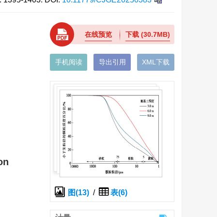
在线预览
下载
(30.7MB)
手机阅读
导出引用
XML下载
on
图(13)
/
表(6)