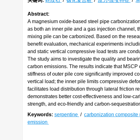
关键词:
蛇纹石
/
碳化复合桩
/
应力-应变特征
/
Abstract:
A magnesium oxide-based steel pipe carbonization
as both an inner pile and a gas injection channel,
mixing pile can be carbonized. Based on the resear
benefit evaluation, mechanical experiments includi
and static vertical compressive load tests are con
The study aims to investigate the quality and beari
carbon emissions. The results indicate that MSCP
stiffness of outer pile core significantly improved c
vertical load; the inner pile limits compressive defo
facilitates load distribution through lateral fricti
demonstrates better cost-effectiveness and low-ca
strength, and eco-friendly and carbon-sequestratio
Keywords:
serpentine
/
carbonization composite 
emission