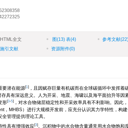
52308358
42272325
HTML全文
图
(13)
表
(4)
参考文献
(22
施引文献
资源附件
(0)
[
1
]
重要潜在能源
，且因赋存巨量有机碳而在全球碳循环中发挥着
封存具有深远意义。人为开采、地震、海啸以及海平面抬升等因
[
3
-
5
]
变形
，对水合物储层稳定性和开采效率具有不利影响。因此，
ng sediment，MHBS）进行大规模开发前，应充分认识其力学特性，
安全管理提供理论工具。
[
3
]
特性具有增强效应
。沉积物中的水合物含量通常用水合物饱和