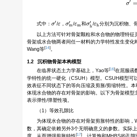
σ
′
σ
′
σ
m
′
σ
h
′
式中：
/
，
/
和
/
分别为沉积物、
ε
ε
m
ε
h
以上方法可针对骨架颗粒和水合物的物理特征
骨架或水合物两者间任一材料的力学特性发生变化时
[
14
]
Wang等
。
1.2 沉积物骨架本构模型
[
16
]
在临界状态土力学基础上，Yao等
在屈服函
学特性的统一硬化（CSUH）模型。CSUH模型
效表征不同状态下的等向压缩及剪胀/剪缩特性。本研
体现水合物的存在对骨架的影响。以下为骨架模型主要公式
表示弹性/弹塑性项。
（1）等效孔隙比
为体现水合物的存在对骨架剪胀特性的影响，W
数，其确定依赖另外3个无明确意义的参数。实际
[
17
]
度，从而增强剪胀特性
。计算饱和MHBS的孔隙