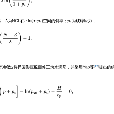
。
λ
比；
为NCL在
e
-ln(
p
+
)空间的斜率；
为破碎应力，
p
s
p
s
xp
(
N
−
Z
λ
)
−
1
。
。
[
16
]
态参数
χ
将椭圆形屈服面修正为水滴形，并采用Yao等
提出的
χ
q
2
)
p
+
p
s
]
−
l
n
(
p
x0
+
p
s
)
−
H
c
p
=
0
,