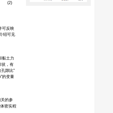
(2)
并可反映
介绍可见
和黏土力
形状，有
孔隙比”
p”的变量
相关的参
整体密实程