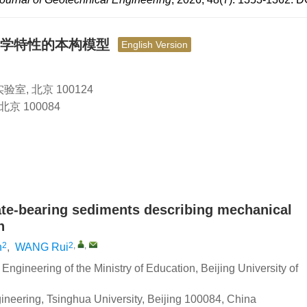
力学特性的本构模型
English Version
 北京 100124
 100084
ate-bearing sediments describing mechanical
n
2
2
,
,
n
,
WANG Rui
ngineering of the Ministry of Education, Beijing University of
neering, Tsinghua University, Beijing 100084, China