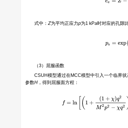
式中：
Z
为平均正应力
p
为1 kPa时对应的孔隙
p
s
=
e
（3）屈服函数
CSUH模型通过在MCC模型中引入一个临界状
参数
H
，得到屈服面方程：
f
=
l
n
[
(
1
+
(
1
+
χ
)
q
2
M
2
p
2
−