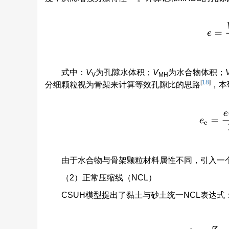
e
=
V
式中：
V
为孔隙水体积；
V
为水合物体积；
V
MH
[
18
]
分细颗粒视为骨架来计算等效孔隙比的思路
，本
e
e
=
e
(
1
由于水合物与骨架颗粒材料属性不同，引入一
（2）正常压缩线（NCL）
CSUH模型提出了黏土与砂土统一NCL表达式
e
e
=
Z
−