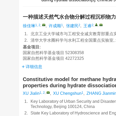
一种描述天然气水合物分解过程沉积物
1, 2
,
1
2
2
,
,
徐佳琳
,
许成顺
,
张建民
,
王睿
1.
北京工业大学城市与工程安全减灾教育部重点实验室,
2.
清华大学水圈科学与水利工程全国重点实验室, 北京
基金项目:
国家自然科学基金项目
52308358
国家自然科学基金项目
42272325
详细信息
Constitutive model for methane hydr
properties during hydrate dissociatio
1, 2
,
1
XU Jialin
,
XU Chengshun
,
ZHANG Jianmi
1.
Key Laboratory of Urban Security and Disaster E
Technology, Beijing 100124, China
2.
State Key Laboratory of Hydroscience and Engi