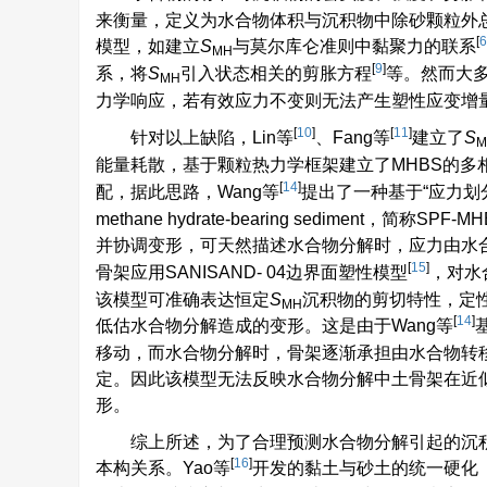
来衡量，定义为水合物体积与沉积物中除砂颗粒外
[
6
模型，如建立
S
与莫尔库仑准则中黏聚力的联系
MH
[
9
]
系，将
S
引入状态相关的剪胀方程
等。然而大
MH
力学响应，若有效应力不变则无法产生塑性应变增
[
10
]
[
11
]
针对以上缺陷，Lin等
、Fang等
建立了
S
M
能量耗散，基于颗粒热力学框架建立了MHBS的多相本
[
14
]
配，据此思路，Wang等
提出了一种基于“应力划分”理论
methane hydrate-bearing sedime
并协调变形，可天然描述水合物分解时，应力由水合物
[
15
]
骨架应用SANISAND- 04边界面塑性模型
，对水
该模型可准确表达恒定
S
沉积物的剪切特性，定
MH
[
14
]
低估水合物分解造成的变形。这是由于Wang等
移动，而水合物分解时，骨架逐渐承担由水合物转
定。因此该模型无法反映水合物分解中土骨架在近
形。
综上所述，为了合理预测水合物分解引起的沉积
[
16
]
本构关系。Yao等
开发的黏土与砂土的统一硬化（