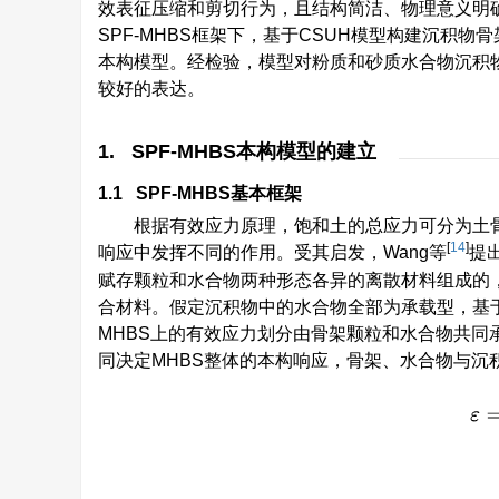
效表征压缩和剪切行为，且结构简洁、物理意义明
SPF-MHBS框架下，基于CSUH模型构建沉积
本构模型。经检验，模型对粉质和砂质水合物沉积
较好的表达。
1. SPF-MHBS本构模型的建立
1.1 SPF-MHBS基本框架
根据有效应力原理，饱和土的总应力可分为土
[
14
]
响应中发挥不同的作用。受其启发，Wang等
提
赋存颗粒和水合物两种形态各异的离散材料组成的
合材料。假定沉积物中的水合物全部为承载型，基于
MHBS上的有效应力划分由骨架颗粒和水合物共
同决定MHBS整体的本构响应，骨架、水合物与沉