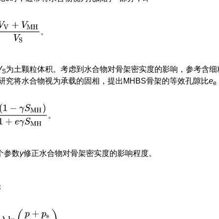
V
+
V
MH
V
S
。
。
V
为土颗粒体积。考虑到水合物对骨架密实度的影响，参考含细
S
研究将水合物视为承载的固相，提出MHBS骨架的等效孔隙比
e
e
−
γ
S
MH
)
1
+
e
γ
S
MH
。
。
个参数
γ
修正水合物对骨架密实度的影响程度。
：
λ
ln
(
p
+
p
s
1
+
p
s
)
。