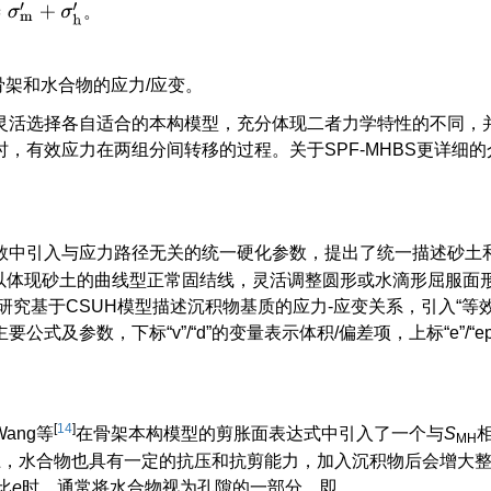
=
σ
m
′
+
σ
h
′
。
。
骨架和水合物的应力/应变。
灵活选择各自适合的本构模型，充分体现二者力学特性的不同，
，有效应力在两组分间转移的过程。关于SPF-MHBS更详细的
数中引入与应力路径无关的统一硬化参数，提出了统一描述砂土
可以体现砂土的曲线型正常固结线，灵活调整圆形或水滴形屈服面
究基于CSUH模型描述沉积物基质的应力-应变关系，引入“等效
及参数，下标“v”/“d”的变量表示体积/偏差项，上标“e”/“e
[
14
]
ang等
在骨架本构模型的剪胀面表达式中引入了一个与
S
MH
上，水合物也具有一定的抗压和抗剪能力，加入沉积物后会增大
比
e
时，通常将水合物视为孔隙的一部分，即