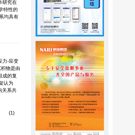
本研究在
学特性的
系均具有
力-应变
沉积物是由
组成的复
架认为
构关系共
(1)