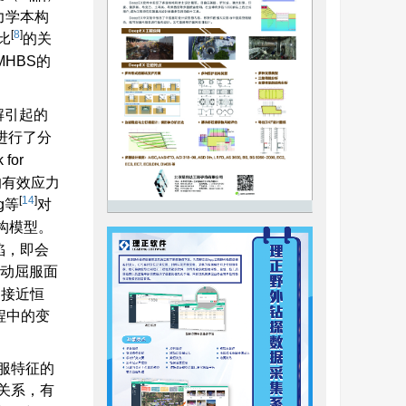
力学本构
[
8
]
比
的关
MHBS的
解引起的
进行了分
for
上的有效应力
[
14
]
g等
对
构模型。
陷，即会
驱动屈服面
）接近恒
程中的变
服特征的
关系，有