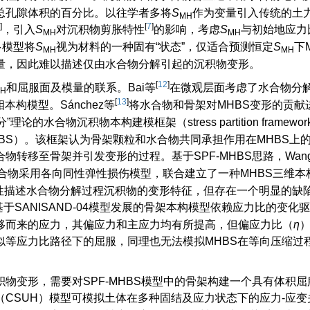
总孔隙体积的百分比。以往学者多将
S
作为变量引入传统的土
MH
]
[
7
]
，引入
S
对沉积物剪胀特性
的影响，考虑
S
与初始地应力
MH
MH
多模型将
S
视为材料的一种固有“状态”，仅适合预测恒定
S
下
MH
MH
量，因此难以描述仅由水合物分解引起的沉积物变形。
[
12
]
和屈服面及模量的联系。Bai等
在微观层面考虑了水合物分
H
[
13
]
构模型。Sánchez等
将水合物和骨架对MHBS变形的贡献
的水合物沉积物本构建模框架（stress partition framework 
nt，简称SPF-MHBS）。该框架认为骨架颗粒和水合物共同承担作用在MHBS
转移至骨架并引发变形的过程。基于SPF-MHBS思路，Wan
合物采用各向同性弹性损伤模型，联合建立了一种MHBS三维本
性描述水合物分解过程沉积物的变形特征，但存在一个明显的缺
基于SANISAND-04模型发展的骨架本构模型依赖应力比的变化
移而来的应力，其偏应力和主应力均有所提高，但偏应力比（
η
似等应力比路径下的屈服，同理也无法模拟MHBS在等向压缩过
物变形，需要对SPF-MHBS模型中的骨架构建一个具有体积屈
CSUH）模型可模拟土体在多种固结及应力状态下的应力-应变