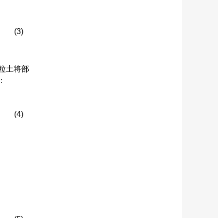
(3)
粒土将部
：
(4)