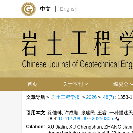
中文
English
首页
关于本刊
编委会
文章导航
>
岩土工程学报
>
2026
>
48(7)
: 1353-1
引用本文:
徐佳琳, 许成顺, 张建民, 王睿. 一种描述天然
DOI:
10.11779/CJGE20250305
Citation:
XU Jialin, XU Chengshun, ZHANG Jianmi
during hydrate dissociation[J].
Chinese J