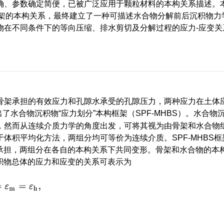
确、参数确定简便，已被广泛应用于颗粒材料的本构关系描述。
物骨架的本构关系，最终建立了一种可描述水合物分解前后沉积物力
物在不同条件下的等向压缩、排水剪切及分解过程的应力-应变关
骨架承担的有效应力和孔隙水承受的孔隙压力，两种应力在土体应
出了水合物沉积物“应力划分”本构框架（SPF-MHBS）。水合物
，然而从连续介质力学的角度出发，可将其视为由骨架和水合物
体积平均化方法，两组分均可等价为连续介质。SPF-MHBS框
同承担，两组分在各自的本构关系下共同变形。骨架和水合物的本
积物总体的应力和应变的关系可表示为
ε
=
ε
m
=
ε
h
,