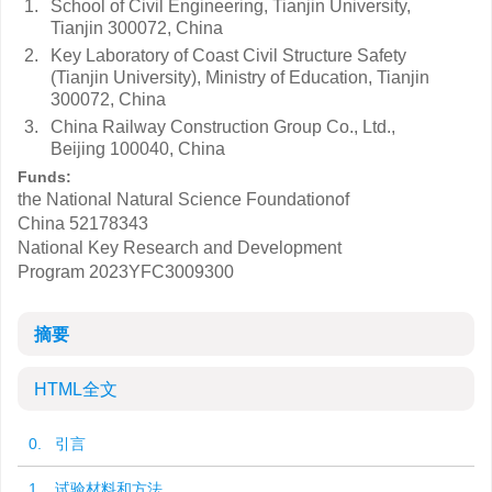
1.
School of Civil Engineering, Tianjin University,
Tianjin 300072, China
2.
Key Laboratory of Coast Civil Structure Safety
(Tianjin University), Ministry of Education, Tianjin
300072, China
3.
China Railway Construction Group Co., Ltd.,
Beijing 100040, China
Funds:
the National Natural Science Foundationof
China
52178343
National Key Research and Development
Program
2023YFC3009300
摘要
HTML全文
0. 引言
1. 试验材料和方法