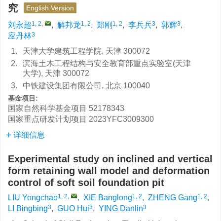
究
English Version
1, 2
,
1, 2
1, 2
3
3
刘永超
,
解邦龙
,
郑刚
,
李兵兵
,
郭辉
,
3
应丹林
1.
天津大学建筑工程学院, 天津 300072
2.
滨海土木工程结构与安全教育部重点实验室(天津
大学), 天津 300072
3.
中铁建设集团有限公司, 北京 100040
基金项目:
国家自然科学基金项目
52178343
国家重点研发计划项目
2023YFC3009300
详细信息
Experimental study on inclined and vertical
form retaining wall model and deformation
control of soft soil foundation pit
1, 2
,
1, 2
1, 2
LIU Yongchao
,
XIE Banglong
,
ZHENG Gang
,
3
3
3
LI Bingbing
,
GUO Hui
,
YING Danlin