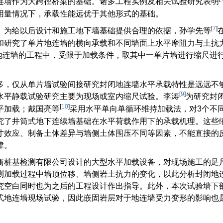
连墙作为大跨径桥梁的基础。诸多工程实例及相关试验研究表明
用量情况下，承载性能远优于其他形式的基础。
[
7
]
。为给以后设计和施工地下墙基础提供合理的依据，孙学先等
和研究了单片地连墙的横向承载和不同墙面上水平摩阻力与土抗
地连墙的工程中，受限于加载条件，取其中一单片墙进行缩尺进
多，仅从单片墙试验间接研究封闭地连墙水平承载特性是远远不
[
9
]
水平静载试验研究主要为现场或室内缩尺试验。李涛
为研究封
[
10
]
平加载；戴国亮等
采用水平单向单循环维持加载法，对3个不
究了井筒式地下连续墙基础在水平荷载作用下的承载机理。这些
寸效应、制备土体差异与墙侧土体围压不同等因素，不能直接的
律。
衡桩基检测有限公司设计的大型水平加载设备，对现场施工的足
测加载过程中墙顶位移、墙侧岩土抗力的变化，以此分析封闭地
究空白同时也为之后的工程设计作出指导。此外，本次试验墙下
式地连墙现场试验，因此嵌固岩层对于地连墙受力变形的影响也