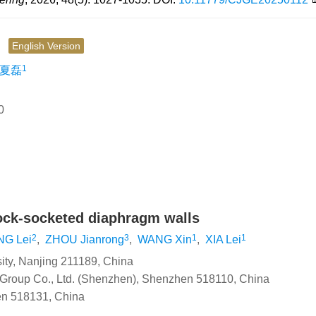
究
English Version
1
夏磊
0
 rock-socketed diaphragm walls
2
3
1
1
G Lei
,
ZHOU Jianrong
,
WANG Xin
,
XIA Lei
sity, Nanjing 211189, China
 Group Co., Ltd. (Shenzhen), Shenzhen 518110, China
en 518131, China