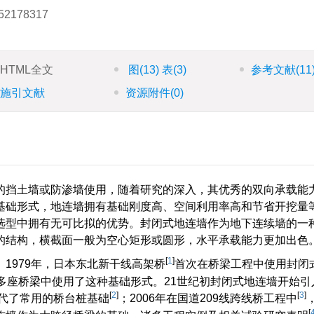
52178317
HTML全文
图
(13)
表
(3)
参考文献
(11
施引文献
资源附件
(0)
的挡土墙或防渗墙使用，随着研究的深入，其优秀的双向承载能
基础形式，地连墙拥有基础刚度高、空间利用率高和节省开挖量
选型中拥有无可比拟的优势。封闭式地连墙作为地下连续墙的一
的结构，横截面一般为空心矩形或圆形，水平承载能力更加出色
[
1
]
1979年，日本东北新干线高架桥
首次在桥梁工程中使用封闭
多座桥梁中使用了这种基础形式。21世纪初封闭式地连墙开始引
[
2
]
[
3
]
取代了常用的桥台桩基础
；2006年在国道209线跨线桥工程中
[