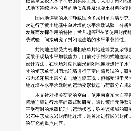
础需承受较大水平荷载的实际工况，采用了封闭地
式地下连续墙在同等的地质条件及混凝土材料的使
国内地连墙的水平静载试验多采用单片墙研究
次进行了黄土地基中单片墙的水平承载试验，分析
[
8
]
发展而发挥作用的特性；孟凡超等
在某使用封闭
载试验，间接研究了封闭地连墙的水平承载特性。
封闭地连墙受力机理相较单片地连墙要复杂很
受限于现场水平加载能力，目前对于封闭式地连墙
设计方法，在现场对缩尺圆形封闭地连墙进行了水
寸的矩形单筒封闭地连墙进行了室内缩尺试验，研
虽力求还原土层分布与地连墙工况，但都受限于尺
地连墙在水平承载时的运动变形状态与荷载分布规
本文针对相关研究的空白，使用南京东大自平
闭地连墙进行水平静载试验研究。通过预埋元件监
平受荷时的承载机理与运动状态，弥补该领域的研
岩石中形成嵌岩封闭地连墙，是首次进行嵌岩封闭
验研究的重点内容。