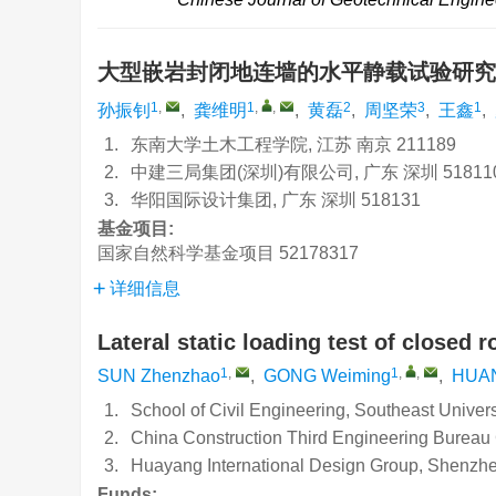
大型嵌岩封闭地连墙的水平静载试验研
1
,
1
,
,
2
3
1
孙振钊
,
龚维明
,
黄磊
,
周坚荣
,
王鑫
,
1.
东南大学土木工程学院, 江苏 南京 211189
2.
中建三局集团(深圳)有限公司, 广东 深圳 51811
3.
华阳国际设计集团, 广东 深圳 518131
基金项目:
国家自然科学基金项目
52178317
详细信息
Lateral static loading test of closed
1
,
1
,
,
SUN Zhenzhao
,
GONG Weiming
,
HUAN
1.
School of Civil Engineering, Southeast Univer
2.
China Construction Third Engineering Bureau
3.
Huayang International Design Group, Shenzh
Funds: