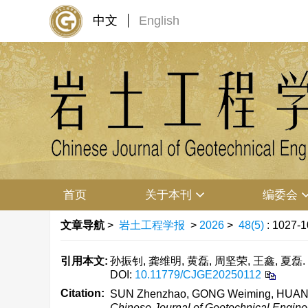
中文
English
首页
关于本刊
编委会
文章导航
>
岩土工程学报
>
2026
>
48(5)
: 1027-1
引用本文:
孙振钊, 龚维明, 黄磊, 周坚荣, 王鑫, 夏磊.
DOI:
10.11779/CJGE20250112
Citation:
SUN Zhenzhao, GONG Weiming, HUANG Lei,
Chinese Journal of Geotechnical Engine