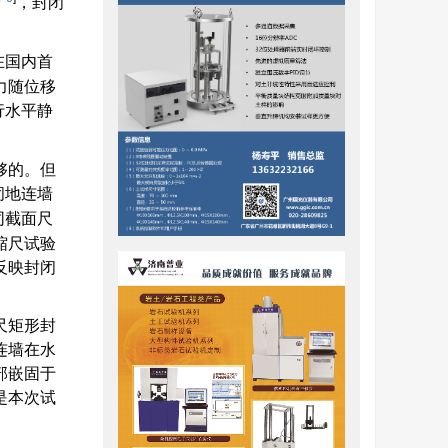
，封闭
在国内首
力随位移
行水平静
够的。但
闭地连墙
同截面尺
缩尺试验
反映封闭
尺矩形封
连墙在水
部嵌固于
是本次试