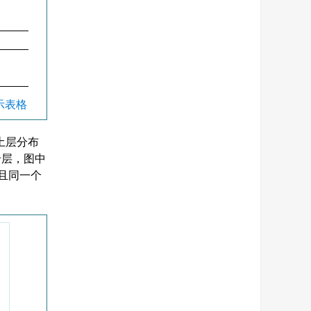
显示表格
土层分布
岩层，图中
，且同一个