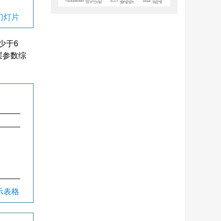
幻灯片
少于6
层参数综
显示表格