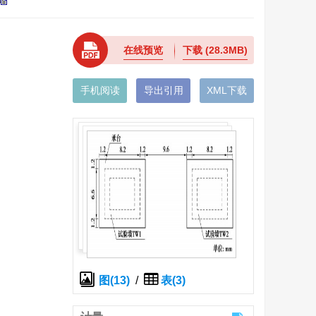
在线预览
下载
(28.3MB)
手机阅读
导出引用
XML下载
图(13)
/
表(3)