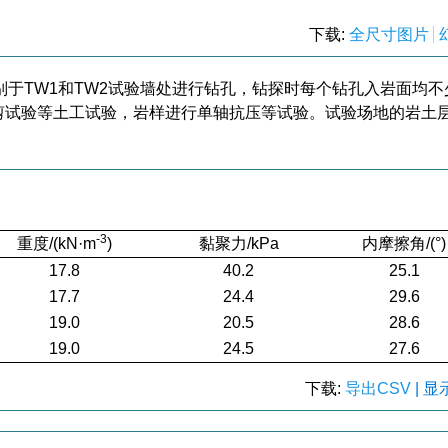
下载:
全尺寸图片
于TW1和TW2试验墙处进行钻孔，钻探时每个钻孔入岩面均不
剪试验等土工试验，岩样进行单轴抗压等试验。试验场地的岩土
-3
重度/(kN·m
)
黏聚力/kPa
内摩擦角/(°)
17.8
40.2
25.1
17.7
24.4
29.6
19.0
20.5
28.6
19.0
24.5
27.6
下载:
导出CSV
| 