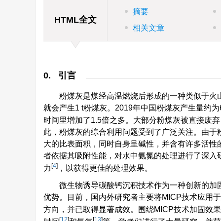
摘要
HTML全文
相关文章
0. 引言
粉煤灰是煤经高温燃烧后形成的一种类似于火山
就会产生1 t粉煤灰。2019年中国粉煤灰产生量约为6.
时间里增加了1.5倍之多。大部分粉煤灰被直接废
此，粉煤灰的综合利用问题受到了广泛关注。由于
大的比表面积，同时自身呈碱性，并含有许多活性
者依据其吸附性能，对水中氨氮的处理进行了深入
[
4
]
力
，以获得更佳的处理效果。
微生物诱导碳酸钙沉积技术作为一种创新的加
优势。目前，国内外研究者主要将MICP技术应用
方向，并已取得显著成效。围绕MICP技术加固效
[
12
]
[
13
]