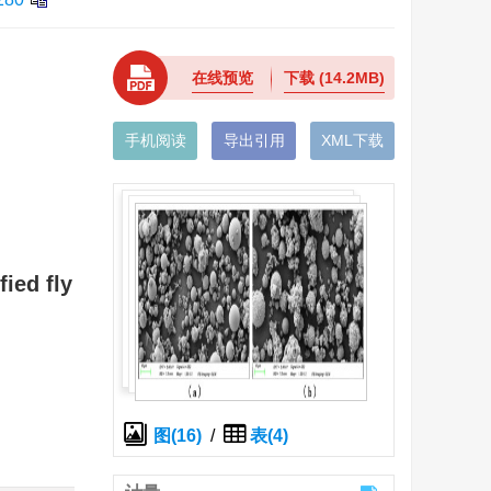
在线预览
下载
(14.2MB)
手机阅读
导出引用
XML下载
ied fly
图(16)
/
表(4)