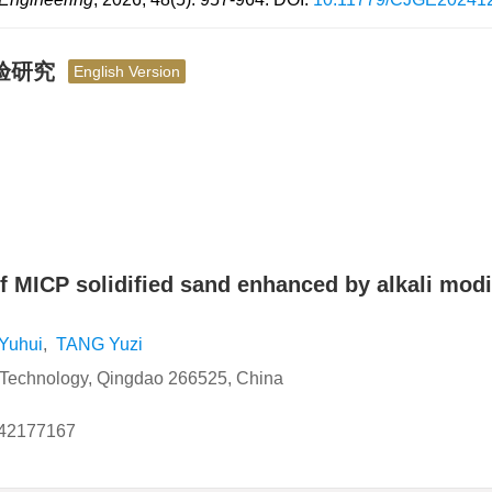
试验研究
English Version
 MICP solidified sand enhanced by alkali modif
Yuhui
,
TANG Yuzi
of Technology, Qingdao 266525, China
42177167