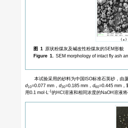
图 1
原状粉煤灰及碱改性粉煤灰的SEM形貌
Figure 1.
SEM morphology of intact fly ash and
本试验采用的砂料为中国ISO标准石英砂，由
d
=0.077 mm，
d
=0.185 mm，
d
=0.445 
10
30
60
-1
用0.1 mol·L
的HCl溶液和相同浓度的NaOH溶液