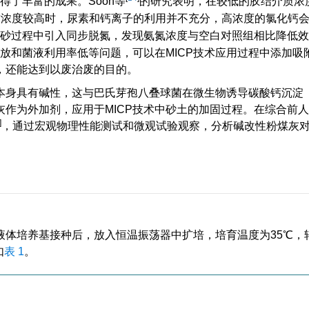
得了丰富的成果。Soon等
的研究表明，在较低的胶结介质浓
质浓度较高时，尿素和钙离子的利用并不充分，高浓度的氯化钙
砂过程中引入同步脱氮，发现氨氮浓度与空白对照组相比降低效
排放和菌液利用率低等问题，可以在MICP技术应用过程中添加吸
，还能达到以废治废的目的。
身具有碱性，这与巴氏芽孢八叠球菌在微生物诱导碳酸钙沉淀（
作为外加剂，应用于MICP技术中砂土的加固过程。在综合前
]
，通过宏观物理性能测试和微观试验观察，分析碱改性粉煤灰
体培养基接种后，放入恒温振荡器中扩培，培育温度为35℃，转
如
表 1
。