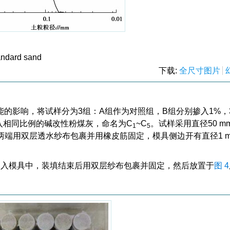
tandard sand
下载:
全尺寸图片
的影响，将试样分为3组：A组作为对照组，B组分别掺入1%，
入相同比例的碱改性粉煤灰，命名为C
~C
。试样采用直径50 mm
1
5
，两端用双层透水纱布包裹并用橡皮筋固定，模具侧边开有直径1 
装入模具中，装填结束后用双层纱布包裹并固定，然后放置于
图 4