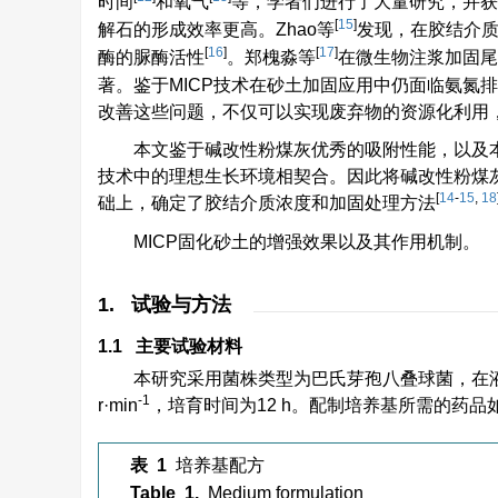
时间
和氧气
等，学者们进行了大量研究，并获
[
15
]
解石的形成效率更高。Zhao等
发现，在胶结介
[
16
]
[
17
]
酶的脲酶活性
。郑槐淼等
在微生物注浆加固尾
著。鉴于MICP技术在砂土加固应用中仍面临氨氮
改善这些问题，不仅可以实现废弃物的资源化利用
本文鉴于碱改性粉煤灰优秀的吸附性能，以及本
技术中的理想生长环境相契合。因此将碱改性粉煤灰
[
14
-
15
,
18
础上，确定了胶结介质浓度和加固处理方法
MICP固化砂土的增强效果以及其作用机制。
1. 试验与方法
1.1 主要试验材料
本研究采用菌株类型为巴氏芽孢八叠球菌，在液
-1
r·min
，培育时间为12 h。配制培养基所需的药品
表 1
培养基配方
Table 1.
Medium formulation