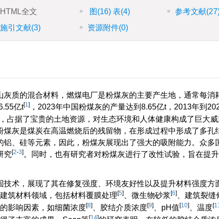
HTML全文
图
(16)
表
(4)
参考文献
(27
施引文献
(3)
资源附件
(0)
灰质的混合材料，燃煤电厂是粉煤灰的主要产生地，通常每消耗4
[
1
]
55亿t
，2023年中国粉煤灰的产量达到8.65亿t，2013年到202
弃，占据了宝贵的土地资源，对生态环境和人体健康构成了巨大威
粉煤灰是煤炭在高温燃烧后的残留物，在形成过程中形成了多孔
的铝、硅等元素，因此，粉煤灰展现出了强大的吸附能力。众多
[
2
-
3
]
研究
。同时，也有研究者对粉煤灰进行了改性试验，旨在提升
固技术，展现了其在修复强度、环境友好性以及提升材料强度方
[
5
]
[
6
]
于建筑材料领域，包括材料覆膜处理
、微生物砂浆
、建筑裂缝
[
8
]
[
9
]
[
10
]
[
1
果的影响因素，如细菌浓度
、胶结介质浓度
、pH值
、温度
[
14
]