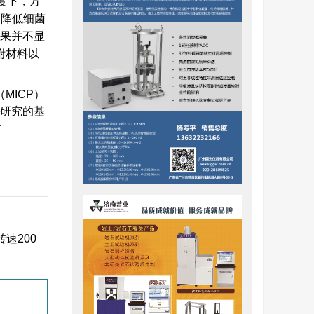
度下，方
会降低细菌
果并不显
附材料以
MICP）
人研究的基
对
速200