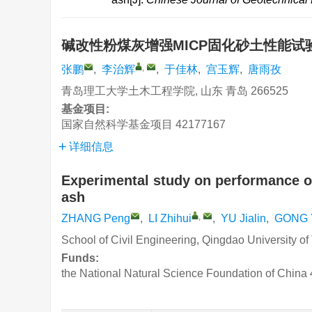
碱改性粉煤灰增强MICP固化砂土性能
,
张鹏
,
李治辉
,
于佳林
,
宫玉辉
,
唐雨孜
青岛理工大学土木工程学院, 山东 青岛 266525
基金项目:
国家自然科学基金项目
42177167
详细信息
Experimental study on performance of
ash
,
ZHANG Peng
,
LI Zhihui
,
YU Jialin
,
GONG 
School of Civil Engineering, Qingdao University 
Funds:
the National Natural Science Foundation of China