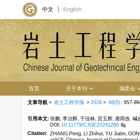
中文
English
首页
关于本刊
编委会
文章导航
>
岩土工程学报
>
2026
>
48(5)
: 957-96
引用本文:
张鹏, 李治辉, 于佳林, 宫玉辉, 唐雨孜. 碱改
DOI:
10.11779/CJGE20241280
Citation:
ZHANG Peng, LI Zhihui, YU Jialin, GONG
ash[J].
Chinese Journal of Geotechnical