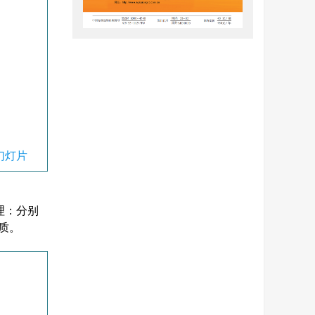
幻灯片
，
理：分别
质。