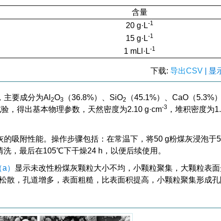
含量
-1
20 g·L
-1
15 g·L
-1
1 mLl·L
下载:
导出CSV
| 
主要成分为Al
O
（36.8%）、SiO
（45.1%）、CaO（5.3
2
3
2
-3
试验，得出基本物理参数，天然密度为2.10 g·cm
，堆积密度为1.
吸附性能。操作步骤包括：在常温下，将50 g粉煤灰浸泡于50
洗，最后在105℃下干燥24 h，以便后续使用。
（a）
显示未改性粉煤灰颗粒大小不均，小颗粒聚集，大颗粒表面
松散，孔道增多，表面粗糙，比表面积提高，小颗粒聚集形成孔