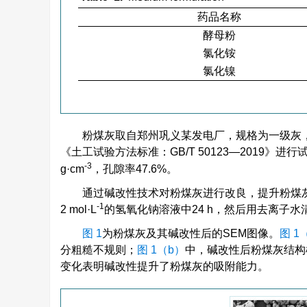
药品名称
酵母粉
氯化铵
氯化镍
粉煤灰取自郑州巩义某发电厂，规格为一级灰，
《土工试验方法标准：GB/T 50123—2019》进行
-3
g·cm
，孔隙率47.6%。
通过碱改性技术对粉煤灰进行改良，提升粉煤灰的
-1
2 mol·L
的氢氧化钠溶液中24 h，然后用去离子水清
图 1
为粉煤灰及其碱改性后的SEM图像。
图 1
分粗糙不规则；
图 1（b）
中，碱改性后粉煤灰结构
变化表明碱改性提升了粉煤灰的吸附能力。