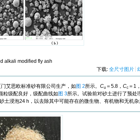
 alkali modified fly ash
下载:
全尺寸图片
厦门艾思欧标准砂有限公司生产，如
图 2
所示。
C
＝5.8，
C
＝1
u
c
mm，颗粒级配良好，级配曲线如
图 3
所示。试验前对砂土进行了预处
将砂土浸泡24 h，以去除其中可能存在的微生物、有机物和无机杂