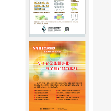
消落带。多
航道及库
的劣化问
抗剪强度
环试验，
程度更
明：水压
地质灾害
面还承受上
岩耦合作用