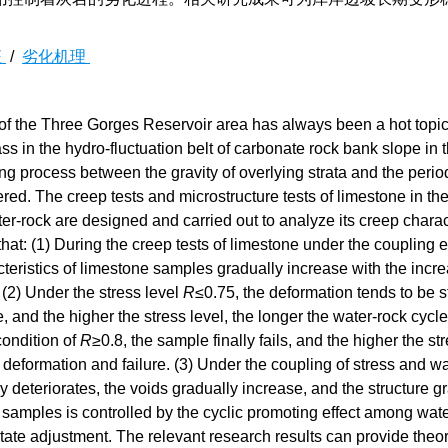
征
/
劣化机理
e of the Three Gorges Reservoir area has always been a hot topic
mass in the hydro-fluctuation belt of carbonate rock bank slope in
ng process between the gravity of overlying strata and the perio
dered. The creep tests and microstructure tests of limestone in th
ter-rock are designed and carried out to analyze its creep charac
at: (1) During the creep tests of limestone under the coupling ef
teristics of limestone samples gradually increase with the incre
 (2) Under the stress level
R
≤0.75, the deformation tends to be s
, and the higher the stress level, the longer the water-rock cycl
condition of
R
≥0.8, the sample finally fails, and the higher the str
 deformation and failure. (3) Under the coupling of stress and wa
y deteriorates, the voids gradually increase, and the structure g
 samples is controlled by the cyclic promoting effect among wat
ate adjustment. The relevant research results can provide theor