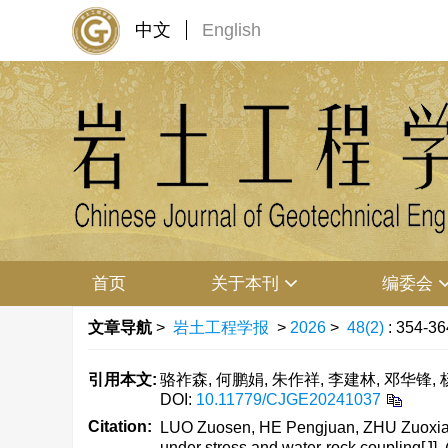
中文
English
首页
关于本刊
编委会
文章导航
>
岩土工程学报
>
2026
>
48(2)
: 354-36
引用本文:
骆祚森, 何鹏娟, 朱作祥, 李建林, 邓华锋, 杨
DOI:
10.11779/CJGE20241037
Citation:
LUO Zuosen, HE Pengjuan, ZHU Zuoxiang
under stress and water-rock coupling[J].