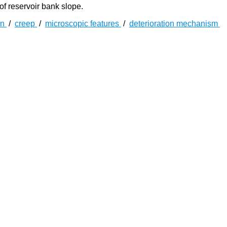
 of reservoir bank slope.
on
/
creep
/
microscopic features
/
deterioration mechanism
年在145~175 m周期性升降变化，在两岸形成了高达30 m的
[
1
-
2
]
方向发展，诱发了大量的滑坡、崩塌等地质灾害问题
，对长江
领域关注的热点，众多学者对库水位周期性升降作用下各类岩石
干”的干湿循环过程模拟库岸边坡消落带的水-岩作用，发现砂岩的
[
4
-
6
]
[
7
-
9
]
[
10
-
12
]
相关学者对砂岩
、泥岩
、灰岩
等开展了一系列干湿循
岩石产生了不可逆的渐进性损伤，与长期浸泡相比，强度降低的
虑库水涨落过程中水压力升降变化的浸泡-风干循环试验，结果表
，其劣化趋势比常规的干湿循环作用明显要大。上述研究为库区
升降变化的影响，处于浸泡-风干循环的水-岩作用下；另一方
受到应力和水-岩耦合作用的影响。针对岩体工程中应力和水-