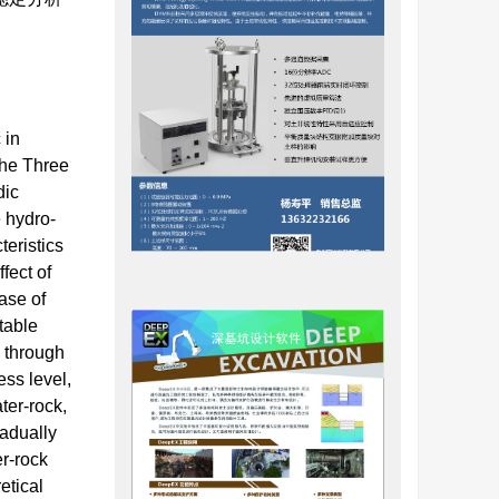
 in
 the Three
dic
e hydro-
teristics
fect of
ase of
table
e through
ess level,
ter-rock,
radually
er-rock
etical