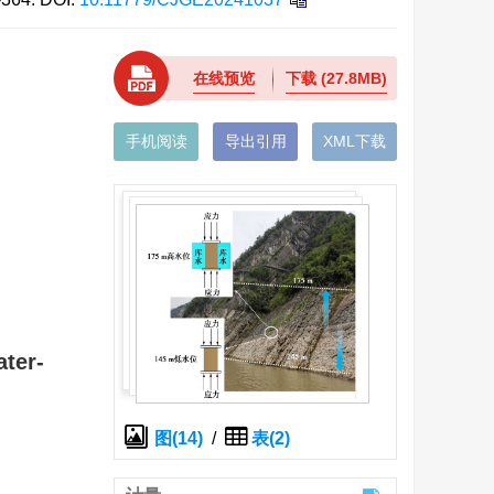
在线预览
下载
(27.8MB)
手机阅读
导出引用
XML下载
ater-
图(14)
/
表(2)