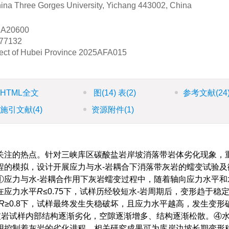
China Three Gorges University, Yichang 443002, China
A20600
77132
ect of Hubei Province
2025AFA015
HTML全文
图
(14)
表
(2)
参考文献
(24
施引文献
(4)
资源附件
(1)
关注的热点。针对三峡库区碳酸盐岩岸坡消落带岩体劣化现象，
程的模拟，设计开展应力与水-岩耦合下消落带灰岩的蠕变试验及
应力与水-岩耦合作用下灰岩蠕变过程中，随着轴向应力水平和
在应力水平
R
≤0.75下，试样历经较短水-岩周期后，变形趋于稳
R
≥0.8下，试样最终发生失稳破坏，且应力水平越高，发生变形
灰岩试样内部结构逐渐劣化，空隙逐渐增多、结构逐渐松散。④水
用控制着灰岩的劣化进程。相关研究成果可为库岸边坡长期变形