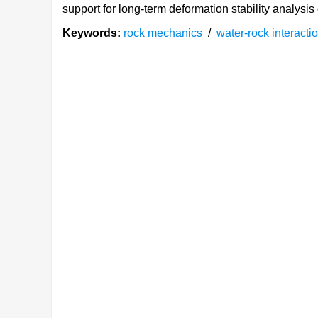
support for long-term deformation stability analysis
Keywords:
rock mechanics
/
water-rock interacti
0. 引言
三峡工程自从2008年试验性蓄水以来，库水位常
年来，消落带岩体的持续劣化，导致岸坡向不稳定
区居民的生命财产安全造成了巨大威胁。
三峡库区岸坡消落带岩体劣化问题一直是相关
[
3
]
题开展了大量研究。刘新荣等
提出采用“饱水-风
随着“饱水-风干”次数的增加而降低；在此基础上，
发现岩石的劣化程度随干湿循环次数成正比，且对
[
13
]
[
14
-
15
]
大；此外，邓华锋等
、骆祚森等
开展了考
力的变化对岩石的物理力学特性劣化规律影响明显
防治提供了很好的技术支撑。
对于消落带岩体而言，一方面受到库水位周期性
覆岩层重力作用（如
图 1
所示），即消落带岩体劣化