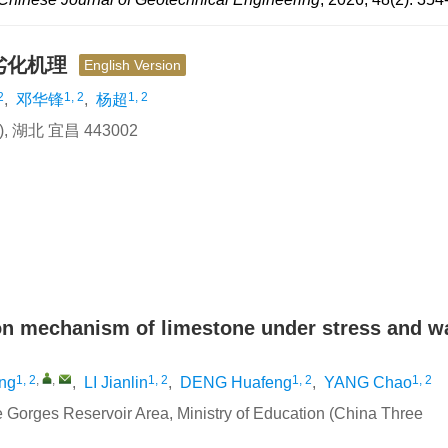
劣化机理
English Version
2
1, 2
1, 2
,
邓华锋
,
杨超
北 宜昌 443002
ion mechanism of limestone under stress and w
1, 2
,
,
1, 2
1, 2
1, 2
ng
,
LI Jianlin
,
DENG Huafeng
,
YANG Chao
 Gorges Reservoir Area, Ministry of Education (China Three