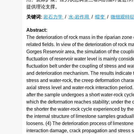
提供理论支撑。
关键词:
岩石力学
/
水-岩作用
/
蠕变
/
微细观特
Abstract:
The deterioration of rock mass in the riparian zon
related fields. In view of the deterioration of rock 
Gorges Reservoir area, the simulation of the coupli
fluctuation of reservoir water level is mainly consi
fluctuation belt under the coupling of stress and wa
and deterioration mechanism. The results indicate th
stress and water-rock, the creep deformation charac
axial stress level and water-rock interaction period.
after the sample undergoes a short water-rock cycle
which the deformation reaches stability; under the 
the shorter the water-rock cycle experienced by the
the internal structure of limestone samples graduall
loosens. (4) The deterioration process of limestone
interaction damage, crack propagation and stress st